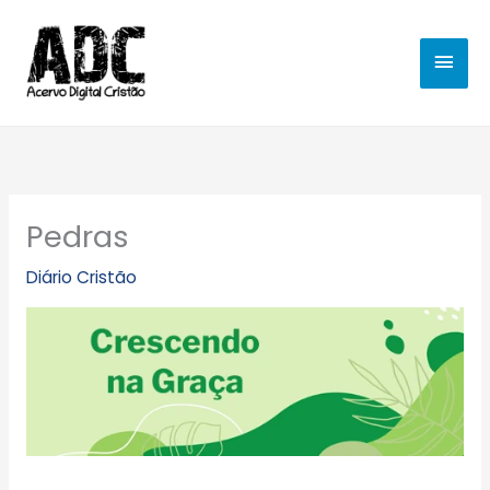
Ir
MEN
para
o
PRIN
conteúdo
Pedras
Diário Cristão