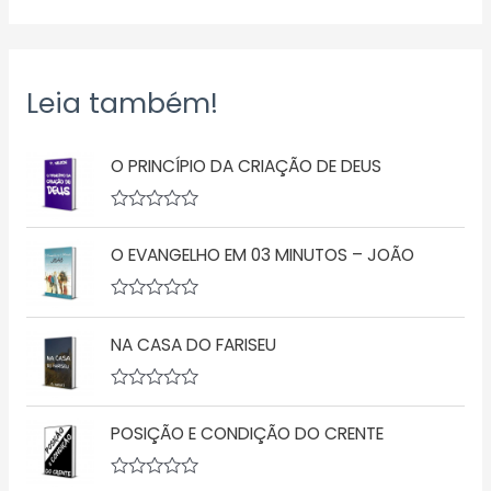
Leia também!
O PRINCÍPIO DA CRIAÇÃO DE DEUS
A
v
O EVANGELHO EM 03 MINUTOS – JOÃO
a
l
i
a
A
ç
v
ã
NA CASA DO FARISEU
a
o
l
0
i
d
a
A
e
ç
v
5
ã
POSIÇÃO E CONDIÇÃO DO CRENTE
a
o
l
0
i
d
a
A