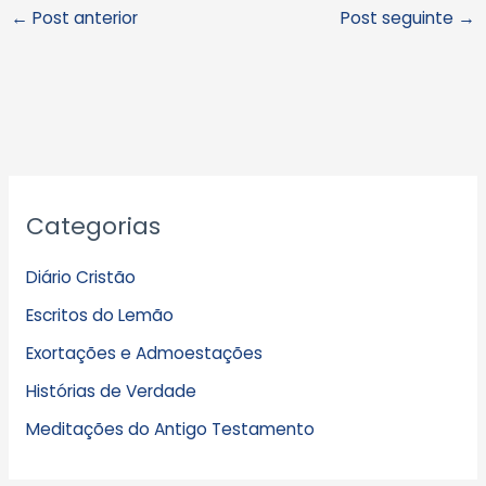
←
Post anterior
Post seguinte
→
A
Categorias
r
q
Diário Cristão
u
Escritos do Lemão
i
Exortações e Admoestações
v
Histórias de Verdade
o
s
Meditações do Antigo Testamento