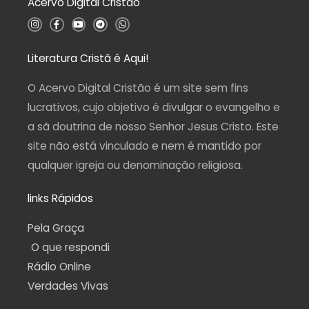
Acervo Digital Cristão
e
5
I
F
Y
T
W
n
a
o
e
h
s
c
u
l
a
t
e
t
e
t
a
b
u
g
s
Literatura Cristã é Aqui!
g
o
b
r
a
r
o
e
a
p
a
k
m
p
O Acervo Digital Cristão é um site sem fins
m
-
f
lucrativos, cujo objetivo é divulgar o evangelho e
a sã doutrina de nosso Senhor Jesus Cristo. Este
site não está vinculado e nem é mantido por
qualquer igreja ou denominação religiosa.
links Rápidos
Pela Graça
O que respondi
Rádio Online
Verdades Vivas