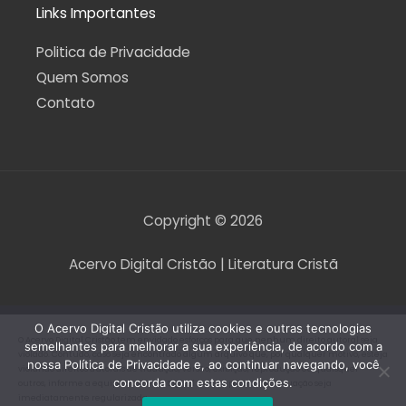
Links Importantes
Politica de Privacidade
Quem Somos
Contato
Copyright © 2026
Acervo Digital Cristão | Literatura Cristã
O Acervo Digital Cristão utiliza cookies e outras tecnologias
O Acervo Digital Cristão tem envidado esforços para que nenhum direito autoral seja
semelhantes para melhorar a sua experiência, de acordo com a
violado. Contudo, caso seja encontrado algum arquivo que, por qualquer motivo, esteja
nossa Política de Privacidade e, ao continuar navegando, você
violando direitos autorais de tradução, versão, exibição, reprodução ou quaisquer
concorda com estas condições.
outros, informe a equipe do Acervo Digital Cristão para que a situação seja
imediatamente regularizada.