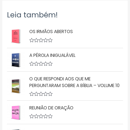
Leia também!
OS IRMÃOS ABERTOS
A
v
A PÉROLA INIGUALÁVEL
a
l
i
a
A
ç
v
ã
O QUE RESPONDI AOS QUE ME
a
o
l
PERGUNTARAM SOBRE A BÍBLIA – VOLUME 10
0
i
d
a
e
ç
5
A
ã
v
o
REUNIÃO DE ORAÇÃO
a
0
l
d
i
e
a
5
A
ç
v