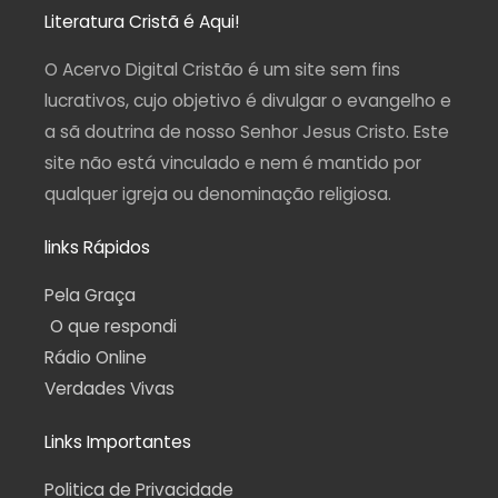
t
e
t
e
t
a
b
u
g
s
Literatura Cristã é Aqui!
g
o
b
r
a
r
o
e
a
p
a
k
m
p
O Acervo Digital Cristão é um site sem fins
m
-
f
lucrativos, cujo objetivo é divulgar o evangelho e
a sã doutrina de nosso Senhor Jesus Cristo. Este
site não está vinculado e nem é mantido por
qualquer igreja ou denominação religiosa.
links Rápidos
Pela Graça
O que respondi
Rádio Online
Verdades Vivas
Links Importantes
Politica de Privacidade