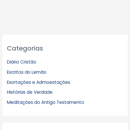
A
Categorias
r
q
Diário Cristão
u
Escritos do Lemão
i
Exortações e Admoestações
v
Histórias de Verdade
o
s
Meditações do Antigo Testamento