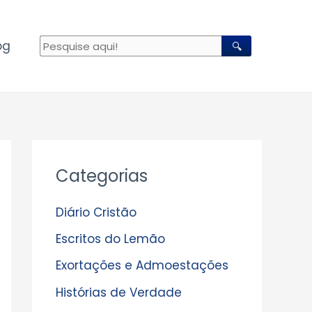
og
🔍
A
Categorias
r
q
Diário Cristão
u
Escritos do Lemão
i
Exortações e Admoestações
v
Histórias de Verdade
o