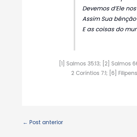
Devemos d’Ele nos
Assim Sua bênção 
E as coisas do mu
[1] Salmos 35:13; [2] Salmos 66
2 Coríntios 7:1; [6] Filipen
←
Post anterior