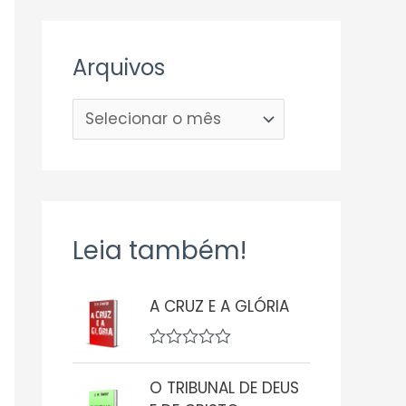
Arquivos
Leia também!
A CRUZ E A GLÓRIA
A
v
O TRIBUNAL DE DEUS
a
l