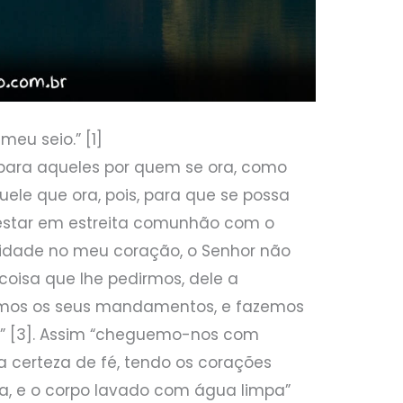
meu seio.” [1]
 para aqueles por quem se ora, como
le que ora, pois, para que se possa
estar em estreita comunhão com o
quidade no meu coração, o Senhor não
 coisa que lhe pedirmos, dele a
mos os seus mandamentos, e fazemos
a” [3]. Assim “cheguemo-nos com
a certeza de fé, tendo os corações
a, e o corpo lavado com água limpa”