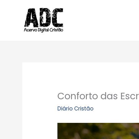
Ir
para
o
conteúdo
Conforto das Esc
Diário Cristão