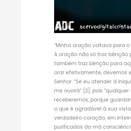
“Minha oração voltava para o 
A oração não só traz bênção
também traz bênção para aque
orar efetivamente, devemos 
Senhor. “Se eu atender à ini
me ouvirá” [2], pois “qualquer
receberemos, porque guarda
o que é agradável à sua vist
verdadeiro coração, em inteir
purificados da má consciênci