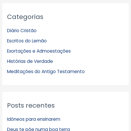
A
Categorias
r
q
Diário Cristão
u
Escritos do Lemão
i
Exortações e Admoestações
v
Histórias de Verdade
o
s
Meditações do Antigo Testamento
Posts recentes
Idôneos para ensinarem
Deus te põe numa boa terra