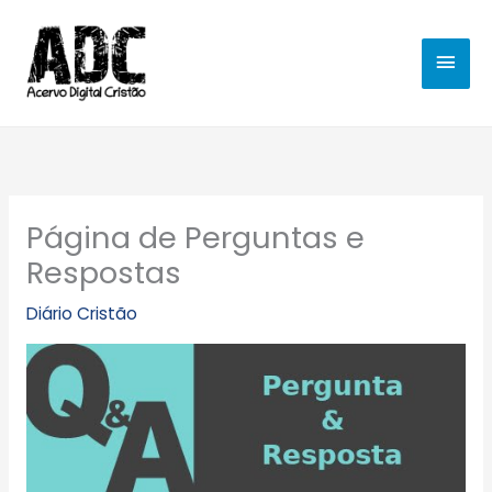
Ir
MEN
para
o
PRIN
conteúdo
Página de Perguntas e
Respostas
Diário Cristão