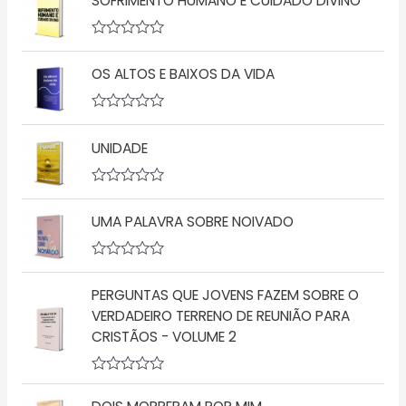
SOFRIMENTO HUMANO E CUIDADO DIVINO
A
v
OS ALTOS E BAIXOS DA VIDA
a
l
i
a
A
ç
v
ã
UNIDADE
a
o
l
0
i
d
a
A
e
ç
v
5
ã
UMA PALAVRA SOBRE NOIVADO
a
o
l
0
i
d
a
A
e
ç
v
5
ã
PERGUNTAS QUE JOVENS FAZEM SOBRE O
a
o
l
VERDADEIRO TERRENO DE REUNIÃO PARA
0
i
d
CRISTÃOS - VOLUME 2
a
e
ç
5
ã
o
A
0
v
d