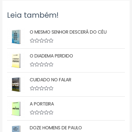
Leia também!
O MESMO SENHOR DESCERÁ DO CÉU
A
v
O DIADEMA PERDIDO
a
l
i
a
A
ç
v
ã
CUIDADO NO FALAR
a
o
l
0
i
d
a
A
e
ç
v
5
ã
A PORTEIRA
a
o
l
0
i
d
a
A
e
ç
v
5
ã
DOZE HOMENS DE PAULO
a
o