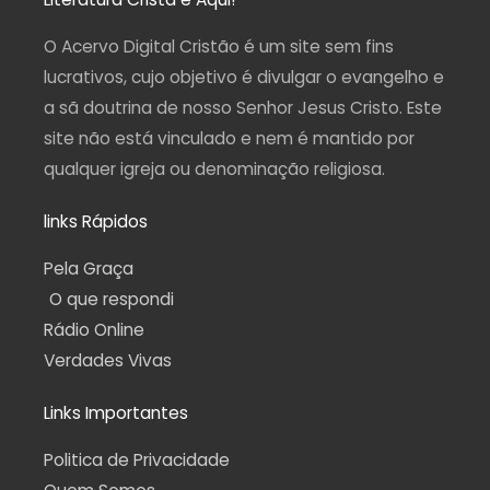
g
o
b
r
a
r
o
e
a
p
a
k
m
p
O Acervo Digital Cristão é um site sem fins
m
-
f
lucrativos, cujo objetivo é divulgar o evangelho e
a sã doutrina de nosso Senhor Jesus Cristo. Este
site não está vinculado e nem é mantido por
qualquer igreja ou denominação religiosa.
links Rápidos
Pela Graça
O que respondi
Rádio Online
Verdades Vivas
Links Importantes
Politica de Privacidade