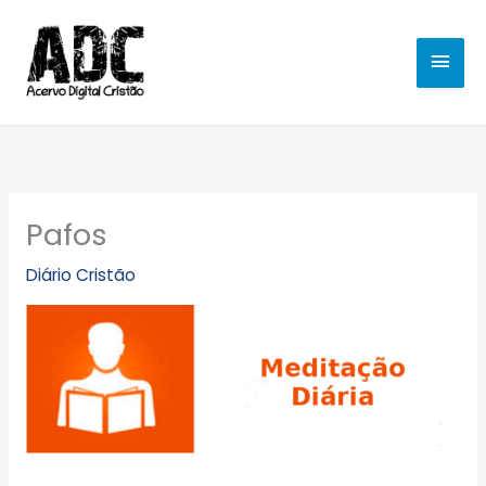
Ir
MEN
para
o
PRIN
conteúdo
Pafos
Diário Cristão