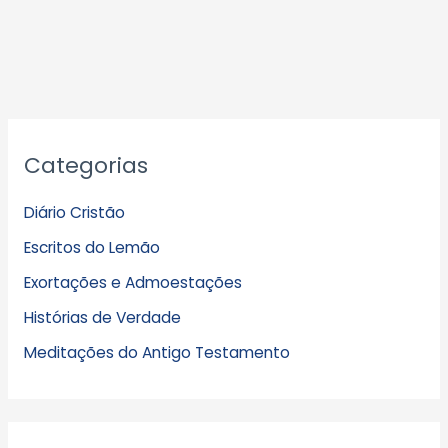
A
Categorias
r
q
Diário Cristão
u
Escritos do Lemão
i
Exortações e Admoestações
v
Histórias de Verdade
o
s
Meditações do Antigo Testamento