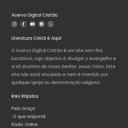
o
0
d
Acervo Digital Cristão
e
5
I
F
Y
T
W
n
a
o
e
h
s
c
u
l
a
t
e
t
e
t
a
b
u
g
s
Literatura Cristã é Aqui!
g
o
b
r
a
r
o
e
a
p
a
k
m
p
O Acervo Digital Cristão é um site sem fins
m
-
f
lucrativos, cujo objetivo é divulgar o evangelho e
a sã doutrina de nosso Senhor Jesus Cristo. Este
site não está vinculado e nem é mantido por
qualquer igreja ou denominação religiosa.
links Rápidos
Pela Graça
O que respondi
Rádio Online