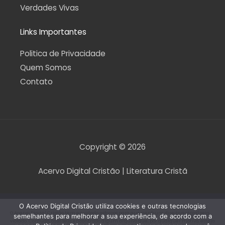
Verdades Vivas
Links Importantes
Politica de Privacidade
Quem Somos
Contato
Copyright © 2026
Acervo Digital Cristão | Literatura Cristã
O Acervo Digital Cristão utiliza cookies e outras tecnologias
O Acervo Digital Cristão tem envidado esforços para que nenhum direito autoral seja
semelhantes para melhorar a sua experiência, de acordo com a
violado. Contudo, caso seja encontrado algum arquivo que, por qualquer motivo, esteja