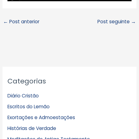
←
Post anterior
Post seguinte
→
A
Categorias
r
q
Diário Cristão
u
Escritos do Lemão
i
Exortações e Admoestações
v
Histórias de Verdade
o
s