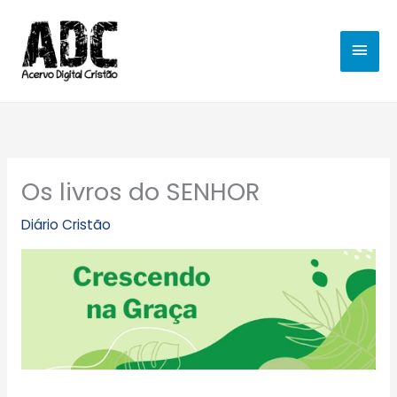
Ir
MEN
para
o
PRIN
conteúdo
Os livros do SENHOR
Diário Cristão