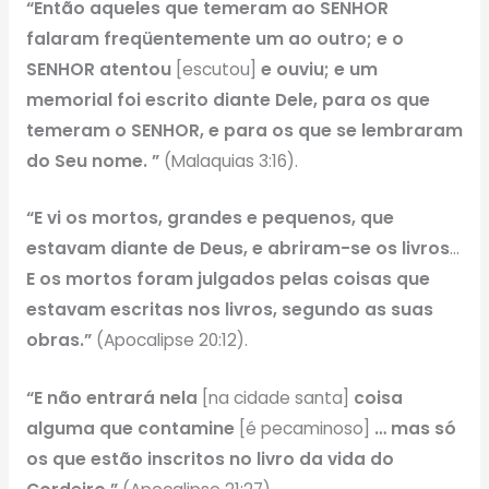
“Então aqueles que temeram ao SENHOR
falaram freqüentemente um ao outro; e o
SENHOR atentou
[escutou]
e ouviu; e um
memorial foi escrito diante Dele, para os que
temeram o SENHOR, e para os que se lembraram
do Seu nome.
”
(Malaquias 3:16).
“E vi os mortos, grandes e pequenos, que
estavam diante de Deus, e abriram-se os livros
…
E os mortos foram julgados pelas coisas que
estavam escritas nos livros, segundo as suas
obras.”
(Apocalipse 20:12).
“E não entrará nela
[na cidade santa]
coisa
alguma que contamine
[é pecaminoso]
… mas só
os que estão inscritos no livro da vida do