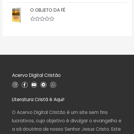
A
e
ç
v
5
ã
O OBJETO DA FÉ
a
o
l
0
i
d
a
A
e
ç
v
5
ã
a
o
l
0
i
d
a
e
ç
5
ã
o
0
d
Acervo Digital Cristão
e
5
I
F
Y
T
W
n
a
o
e
h
s
c
u
l
a
t
e
t
e
t
a
b
u
g
s
Literatura Cristã é Aqui!
g
o
b
r
a
r
o
e
a
p
a
k
m
p
O Acervo Digital Cristão é um site sem fins
m
-
f
lucrativos, cujo objetivo é divulgar o evangelho e
a sã doutrina de nosso Senhor Jesus Cristo. Este