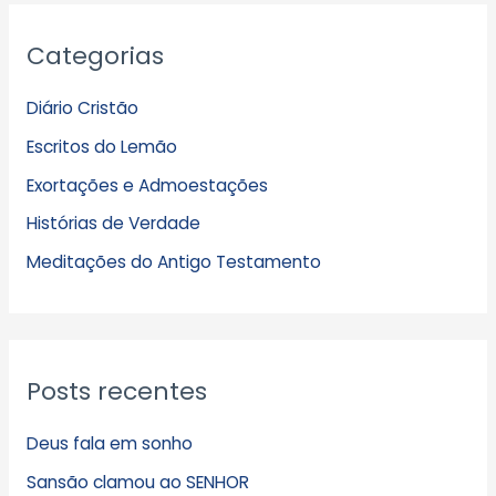
A
Categorias
r
q
Diário Cristão
u
Escritos do Lemão
i
Exortações e Admoestações
v
Histórias de Verdade
o
s
Meditações do Antigo Testamento
Posts recentes
Deus fala em sonho
Sansão clamou ao SENHOR