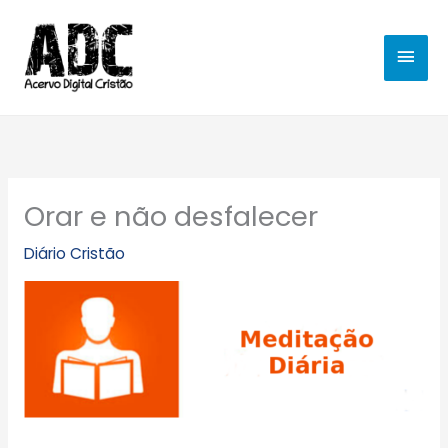
Ir
MEN
para
o
PRIN
conteúdo
Orar e não desfalecer
Diário Cristão