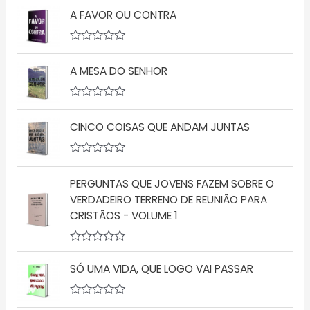
A FAVOR OU CONTRA
A
v
A MESA DO SENHOR
a
l
i
a
A
ç
v
ã
CINCO COISAS QUE ANDAM JUNTAS
a
o
l
0
i
d
a
A
e
ç
v
5
ã
PERGUNTAS QUE JOVENS FAZEM SOBRE O
a
o
l
VERDADEIRO TERRENO DE REUNIÃO PARA
0
i
d
CRISTÃOS - VOLUME 1
a
e
ç
5
ã
o
A
0
v
d
SÓ UMA VIDA, QUE LOGO VAI PASSAR
a
e
l
5
i
a
A