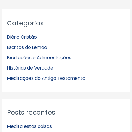
A
Categorias
r
q
Diário Cristão
u
Escritos do Lemão
i
Exortações e Admoestações
v
Histórias de Verdade
o
s
Meditações do Antigo Testamento
Posts recentes
Medita estas coisas