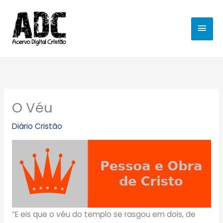
Ir
MEN
para
o
PRIN
conteúdo
O Véu
Diário Cristão
“E eis que o véu do templo se rasgou em dois, de