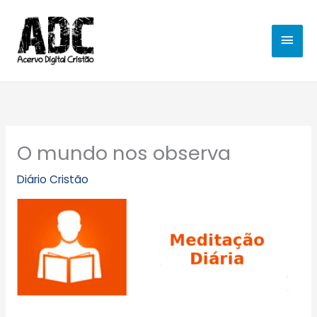
Ir
MEN
para
o
PRIN
conteúdo
O mundo nos observa
Diário Cristão