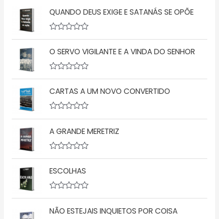
QUANDO DEUS EXIGE E SATANÁS SE OPÕE
A
v
O SERVO VIGILANTE E A VINDA DO SENHOR
a
l
i
a
A
ç
v
ã
CARTAS A UM NOVO CONVERTIDO
a
o
l
0
i
d
a
A
e
ç
v
5
ã
A GRANDE MERETRIZ
a
o
l
0
i
d
a
A
e
ç
v
5
ã
ESCOLHAS
a
o
l
0
i
d
a
A
e
ç
v
5
ã
NÃO ESTEJAIS INQUIETOS POR COISA
a
o
l