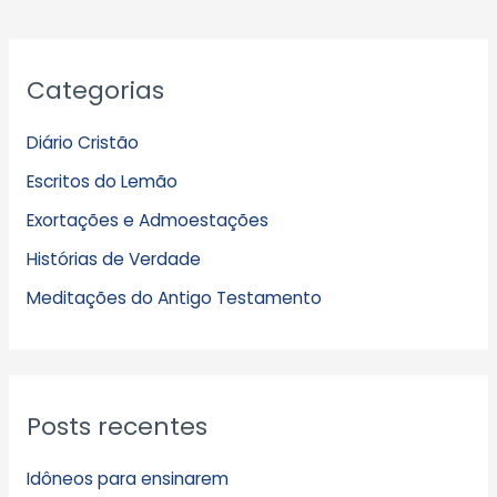
A
Categorias
r
q
Diário Cristão
u
Escritos do Lemão
i
Exortações e Admoestações
v
Histórias de Verdade
o
s
Meditações do Antigo Testamento
Posts recentes
Idôneos para ensinarem