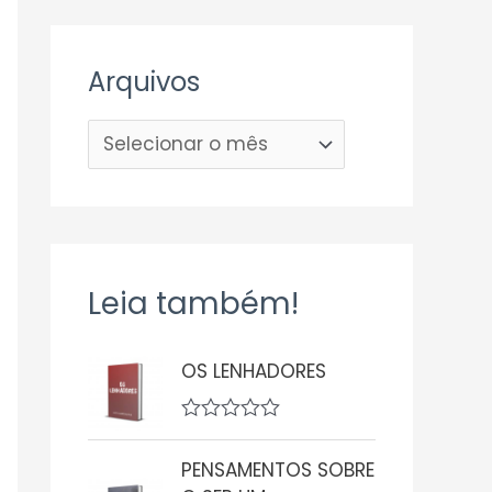
Arquivos
Leia também!
OS LENHADORES
A
v
PENSAMENTOS SOBRE
a
l