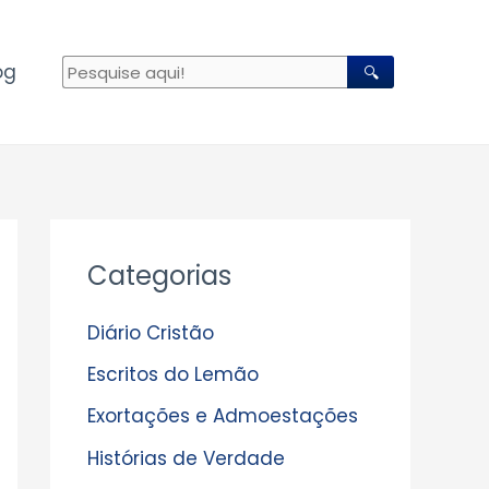
og
🔍
A
Categorias
r
q
Diário Cristão
u
Escritos do Lemão
i
Exortações e Admoestações
v
Histórias de Verdade
o