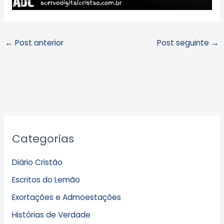
←
Post anterior
Post seguinte
→
A
Categorias
r
q
Diário Cristão
u
Escritos do Lemão
i
Exortações e Admoestações
v
Histórias de Verdade
o