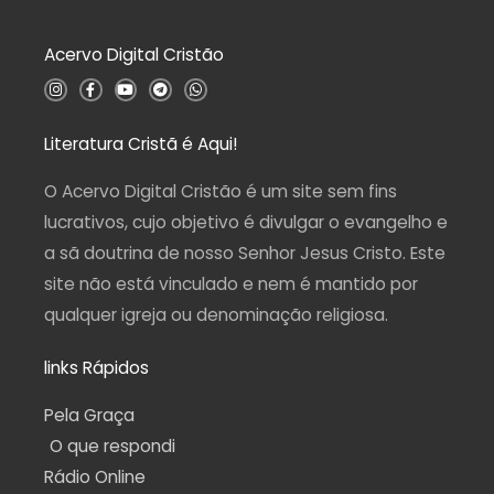
o
0
d
Acervo Digital Cristão
e
5
I
F
Y
T
W
n
a
o
e
h
s
c
u
l
a
t
e
t
e
t
a
b
u
g
s
Literatura Cristã é Aqui!
g
o
b
r
a
r
o
e
a
p
a
k
m
p
O Acervo Digital Cristão é um site sem fins
m
-
f
lucrativos, cujo objetivo é divulgar o evangelho e
a sã doutrina de nosso Senhor Jesus Cristo. Este
site não está vinculado e nem é mantido por
qualquer igreja ou denominação religiosa.
links Rápidos
Pela Graça
O que respondi
Rádio Online