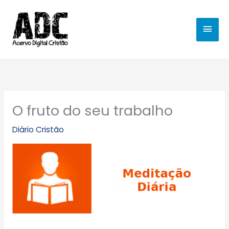
Ir
MEN
para
o
PRIN
conteúdo
O fruto do seu trabalho
Diário Cristão