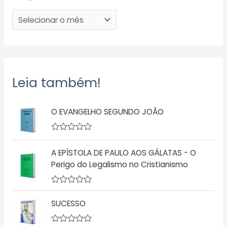
Leia também!
O EVANGELHO SEGUNDO JOÃO
A
v
A EPÍSTOLA DE PAULO AOS GÁLATAS - O
a
l
Perigo do Legalismo no Cristianismo
i
a
ç
A
ã
v
o
SUCESSO
a
0
l
d
i
e