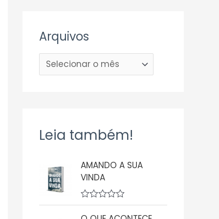
Arquivos
Leia também!
AMANDO A SUA
VINDA
A
v
O QUE ACONTECE