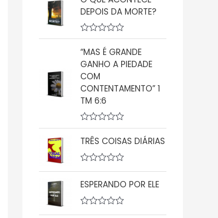
a
DEPOIS DA MORTE?
l
i
a
ç
A
ã
v
“MAS É GRANDE
o
a
0
GANHO A PIEDADE
l
d
i
COM
e
a
5
CONTENTAMENTO” 1
ç
ã
TM 6:6
o
0
d
A
e
v
5
TRÊS COISAS DIÁRIAS
a
l
i
A
a
v
ç
ESPERANDO POR ELE
a
ã
l
o
i
0
a
d
A