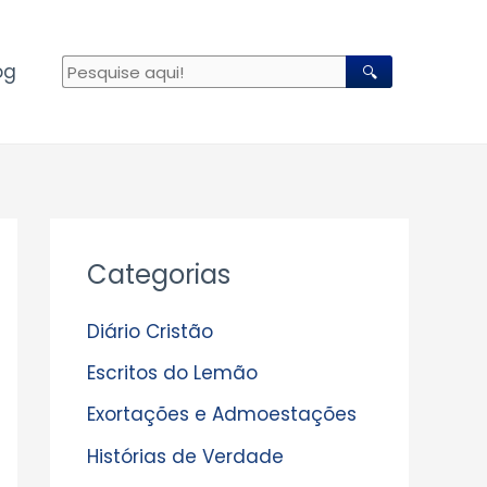
og
🔍
A
Categorias
r
q
Diário Cristão
u
Escritos do Lemão
i
Exortações e Admoestações
v
Histórias de Verdade
o