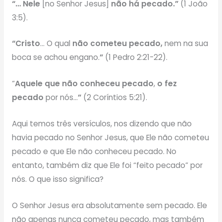
“… Nele
[no Senhor Jesus]
não há pecado.”
(1 João
3:5).
“Cristo
… O qual
não cometeu
pecado,
nem na sua
boca se achou engano.
”
(1 Pedro 2:21-22).
“
Aquele que não conheceu pecado
,
o fez
pecado
por nós…
”
(2 Coríntios 5:21).
Aqui temos três versículos, nos dizendo que não
havia pecado no Senhor Jesus, que Ele não cometeu
pecado e que Ele não conheceu pecado. No
entanto, também diz que Ele foi “feito pecado” por
nós. O que isso significa?
O Senhor Jesus era absolutamente sem pecado. Ele
não apenas nunca cometeu pecado, mas também