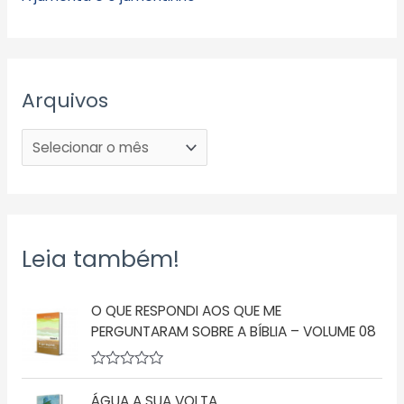
Arquivos
Leia também!
O QUE RESPONDI AOS QUE ME
PERGUNTARAM SOBRE A BÍBLIA – VOLUME 08
A
v
ÁGUA A SUA VOLTA