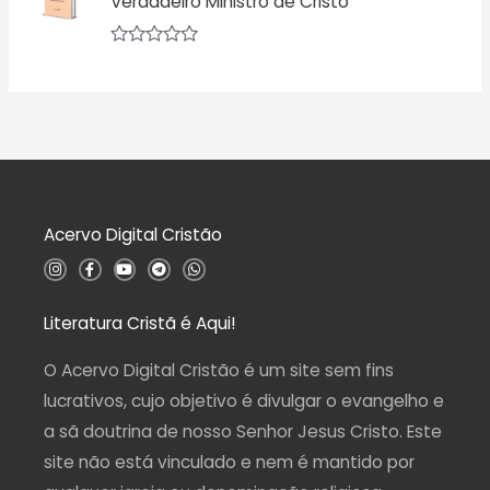
Verdadeiro Ministro de Cristo
a
e
ç
5
ã
o
A
0
v
d
a
e
l
5
i
a
ç
ã
o
0
d
Acervo Digital Cristão
e
5
I
F
Y
T
W
n
a
o
e
h
s
c
u
l
a
t
e
t
e
t
a
b
u
g
s
Literatura Cristã é Aqui!
g
o
b
r
a
r
o
e
a
p
a
k
m
p
O Acervo Digital Cristão é um site sem fins
m
-
f
lucrativos, cujo objetivo é divulgar o evangelho e
a sã doutrina de nosso Senhor Jesus Cristo. Este
site não está vinculado e nem é mantido por