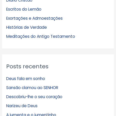
Diário Cristão
u
Escritos do Lemão
i
Exortações e Admoestações
v
Histórias de Verdade
o
s
Meditações do Antigo Testamento
Posts recentes
Deus fala em sonho
Sansão clamou ao SENHOR
Descobriu-lhe o seu coração
Narizeu de Deus
A jumenta e o jumentinho