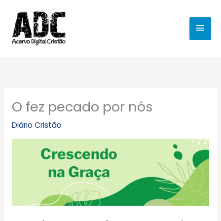
Ir
MEN
para
o
PRIN
conteúdo
O fez pecado por nós
Diário Cristão