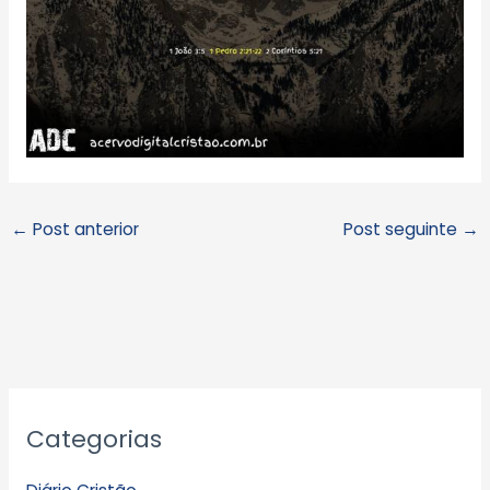
←
Post anterior
Post seguinte
→
A
Categorias
r
q