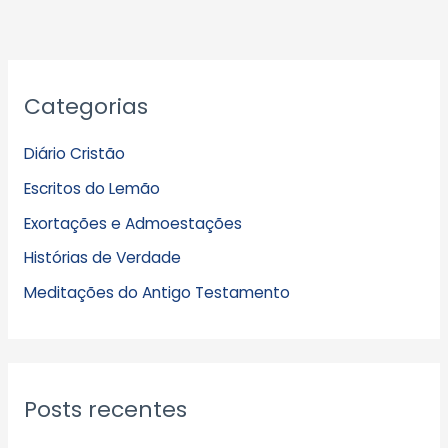
A
Categorias
r
q
Diário Cristão
u
Escritos do Lemão
i
Exortações e Admoestações
v
Histórias de Verdade
o
s
Meditações do Antigo Testamento
Posts recentes