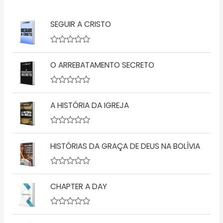
SEGUIR A CRISTO
A
v
O ARREBATAMENTO SECRETO
a
l
i
a
A
ç
v
ã
A HISTÓRIA DA IGREJA
a
o
l
0
i
d
a
A
e
ç
v
5
ã
HISTÓRIAS DA GRAÇA DE DEUS NA BOLÍVIA
a
o
l
0
i
d
a
A
e
ç
v
5
ã
CHAPTER A DAY
a
o
l
0
i
d
a
A
e
ç
v
5