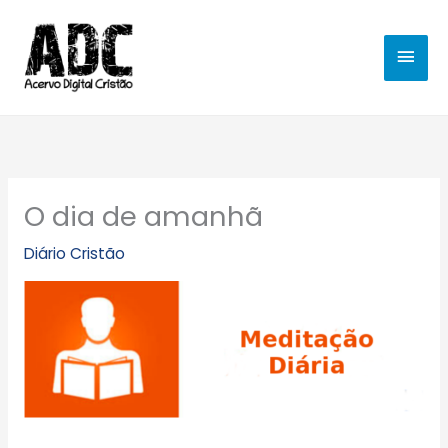
Ir
MEN
para
o
PRIN
conteúdo
O dia de amanhã
Diário Cristão