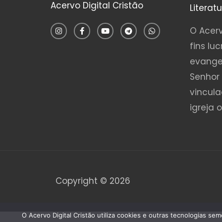
Acervo Digital Cristão
Literat
I
F
Y
T
W
n
a
o
e
h
O Acerv
s
c
u
l
a
t
e
t
e
t
fins luc
a
b
u
g
s
g
o
b
r
a
evange
r
o
e
a
p
a
k
m
p
Senhor 
m
-
f
vincul
igreja 
Copyright © 2026
O Acervo Digital Cristão utiliza cookies e outras tecnologias s