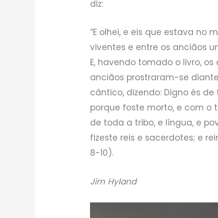
diz:
“E olhei, e eis que estava no 
viventes e entre os anciãos 
E, havendo tomado o livro, os
anciãos prostraram-se diant
cântico, dizendo: Digno és de t
porque foste morto, e com o
de toda a tribo, e língua, e p
fizeste reis e sacerdotes; e re
8-10).
Jim Hyland