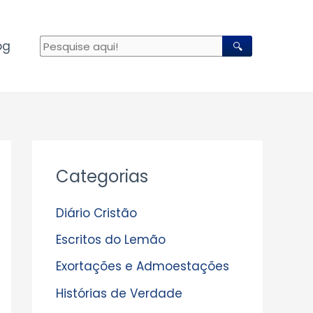
og
🔍
A
Categorias
r
q
Diário Cristão
u
Escritos do Lemão
i
Exortações e Admoestações
v
Histórias de Verdade
o