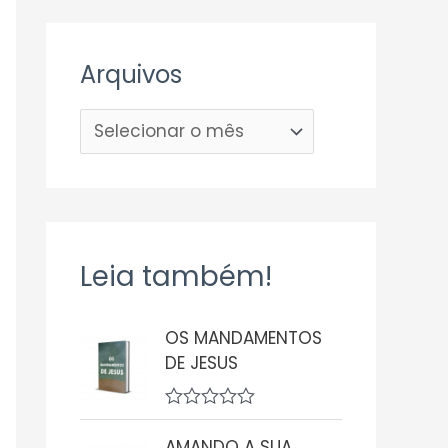
Arquivos
Leia também!
OS MANDAMENTOS
DE JESUS
A
v
AMANDO A SUA