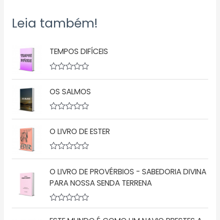
Leia também!
TEMPOS DIFÍCEIS
A
v
OS SALMOS
a
l
i
a
A
ç
v
ã
O LIVRO DE ESTER
a
o
l
0
i
d
a
A
e
ç
v
5
ã
O LIVRO DE PROVÉRBIOS - SABEDORIA DIVINA
a
o
l
PARA NOSSA SENDA TERRENA
0
i
d
a
e
ç
5
A
ã
v
o