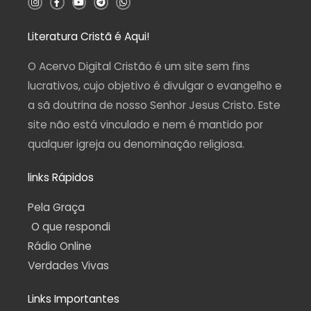
n
a
o
e
h
s
c
u
l
a
t
e
t
e
t
a
b
u
g
s
Literatura Cristã é Aqui!
g
o
b
r
a
r
o
e
a
p
a
k
m
p
O Acervo Digital Cristão é um site sem fins
m
-
f
lucrativos, cujo objetivo é divulgar o evangelho e
a sã doutrina de nosso Senhor Jesus Cristo. Este
site não está vinculado e nem é mantido por
qualquer igreja ou denominação religiosa.
links Rápidos
Pela Graça
O que respondi
Rádio Online
Verdades Vivas
Links Importantes