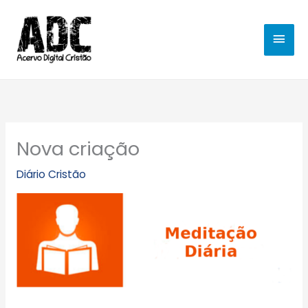
Ir
MEN
para
o
PRIN
conteúdo
Nova criação
Diário Cristão