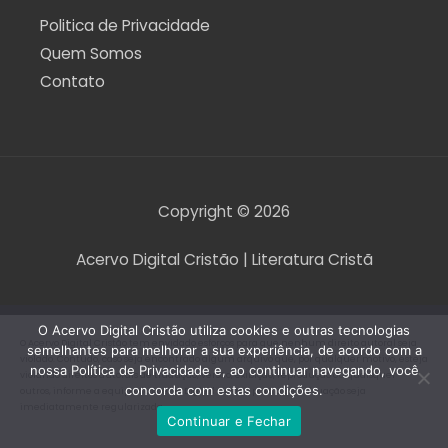
Politica de Privacidade
Quem Somos
Contato
Copyright © 2026
Acervo Digital Cristão | Literatura Cristã
O Acervo Digital Cristão utiliza cookies e outras tecnologias
O Acervo Digital Cristão tem envidado esforços para que nenhum direito autoral seja
semelhantes para melhorar a sua experiência, de acordo com a
violado. Contudo, caso seja encontrado algum arquivo que, por qualquer motivo, esteja
nossa Política de Privacidade e, ao continuar navegando, você
violando direitos autorais de tradução, versão, exibição, reprodução ou quaisquer
concorda com estas condições.
outros, informe a equipe do Acervo Digital Cristão para que a situação seja
imediatamente regularizada.
Continuar e Fechar