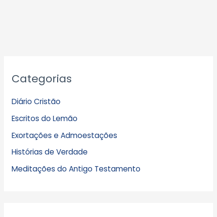
A
Categorias
r
q
Diário Cristão
u
Escritos do Lemão
i
Exortações e Admoestações
v
Histórias de Verdade
o
s
Meditações do Antigo Testamento