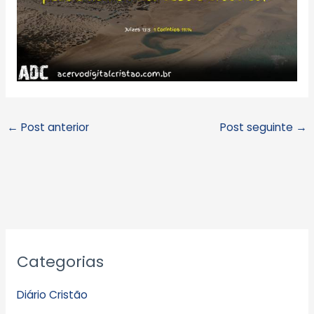
←
Post anterior
Post seguinte
→
A
Categorias
r
q
Diário Cristão
u