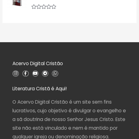
i
e
a
5
ç
A
ã
v
o
a
0
l
d
i
e
a
5
ç
ã
o
0
d
Acervo Digital Cristão
e
5
I
F
Y
T
W
n
a
o
e
h
s
c
u
l
a
t
e
t
e
t
a
b
u
g
s
Literatura Cristã é Aqui!
g
o
b
r
a
r
o
e
a
p
a
k
m
p
O Acervo Digital Cristão é um site sem fins
m
-
f
lucrativos, cujo objetivo é divulgar o evangelho e
a sã doutrina de nosso Senhor Jesus Cristo. Este
site não está vinculado e nem é mantido por
qualquer igreja ou denominação religiosa.