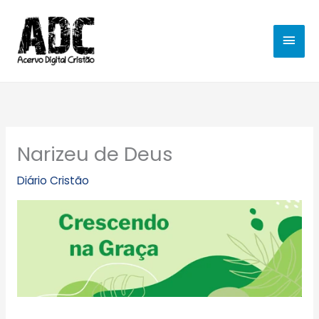
Ir
MEN
para
o
PRIN
conteúdo
Narizeu de Deus
Diário Cristão