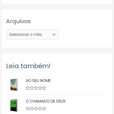
Arquivos
Leia também!
AO SEU NOME
A
v
O CHAMADO DE DEUS
a
l
i
a