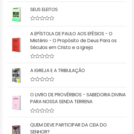
A
ç
v
ã
SEUS ELEITOS
a
o
l
0
i
d
a
A
e
ç
v
5
ã
A EPÍSTOLA DE PAULO AOS EFÉSIOS - O
a
o
l
Mistério - O Propósito de Deus Para os
0
i
d
Séculos em Cristo e a Igreja
a
e
ç
5
ã
o
A
0
v
d
A IGREJA E A TRIBULAÇÃO
a
e
l
5
i
a
A
ç
v
O LIVRO DE PROVÉRBIOS - SABEDORIA DIVINA
ã
a
o
l
PARA NOSSA SENDA TERRENA
0
i
d
a
e
ç
5
A
ã
v
o
QUEM DEVE PARTICIPAR DA CEIA DO
a
0
l
d
SENHOR?