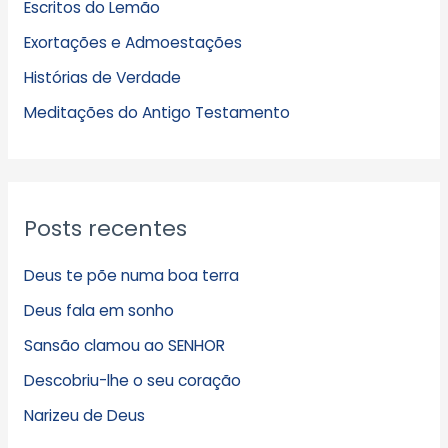
Escritos do Lemão
i
Exortações e Admoestações
v
Histórias de Verdade
o
s
Meditações do Antigo Testamento
Posts recentes
Deus te põe numa boa terra
Deus fala em sonho
Sansão clamou ao SENHOR
Descobriu-lhe o seu coração
Narizeu de Deus