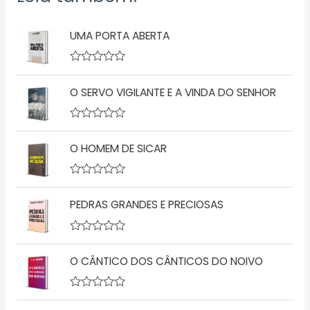
UMA PORTA ABERTA
A
v
O SERVO VIGILANTE E A VINDA DO SENHOR
a
l
i
a
A
ç
v
ã
O HOMEM DE SICAR
a
o
l
0
i
d
a
A
e
ç
v
5
ã
PEDRAS GRANDES E PRECIOSAS
a
o
l
0
i
d
a
A
e
ç
v
5
ã
O CÂNTICO DOS CÂNTICOS DO NOIVO
a
o
l
0
i
d
a
A
e
ç
v
5