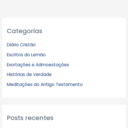
A
Categorias
r
q
Diário Cristão
u
Escritos do Lemão
i
Exortações e Admoestações
v
Histórias de Verdade
o
s
Meditações do Antigo Testamento
Posts recentes