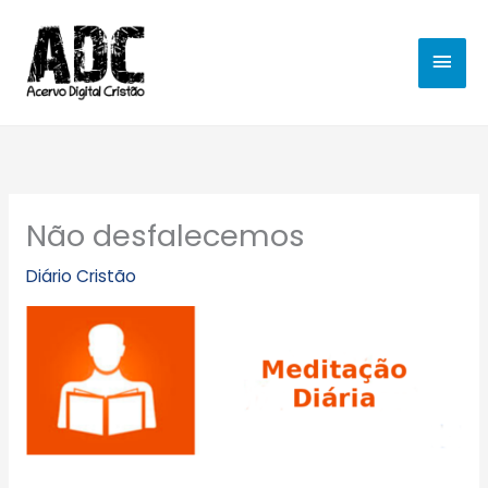
Ir
MEN
para
o
PRIN
conteúdo
Não desfalecemos
Diário Cristão