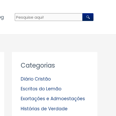
og
🔍
A
Categorias
r
q
Diário Cristão
u
Escritos do Lemão
i
Exortações e Admoestações
v
Histórias de Verdade
o