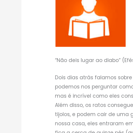
“Não deis lugar ao diabo” (Efés
Dois dias atrás falamos sobr
podemos nos perguntar como
mas é incrível como eles co
Além disso, os ratos conseg
tijolos, e podem cair de uma
nossa casa, eles entraram e
fica a cerca de quinze pés (