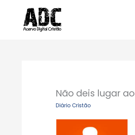
Ir
para
o
conteúdo
Não deis lugar a
Diário Cristão