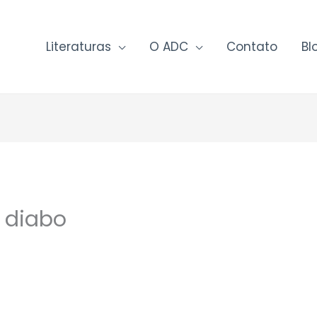
Literaturas
O ADC
Contato
Bl
o diabo