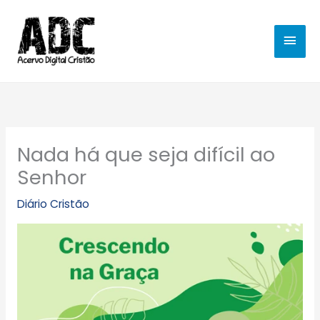
Ir
MEN
para
o
PRIN
conteúdo
Nada há que seja difícil ao
Senhor
Diário Cristão