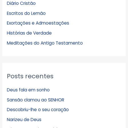
Diário Cristão
u
Escritos do Lemão
i
Exortações e Admoestações
v
Histórias de Verdade
o
s
Meditações do Antigo Testamento
Posts recentes
Deus fala em sonho
Sansão clamou ao SENHOR
Descobriu-lhe o seu coração
Narizeu de Deus