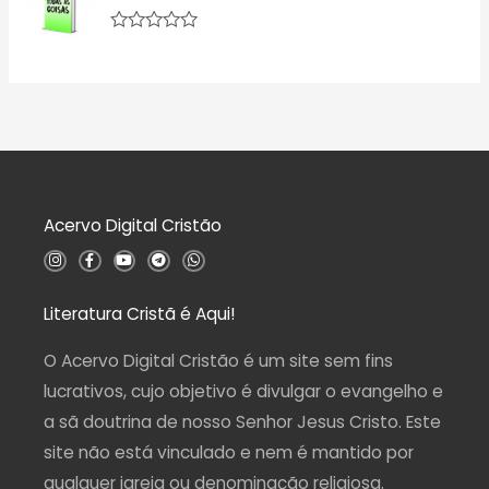
l
0
i
d
a
A
e
ç
v
5
ã
a
o
l
0
i
d
a
e
ç
5
ã
o
0
d
Acervo Digital Cristão
e
5
I
F
Y
T
W
n
a
o
e
h
s
c
u
l
a
t
e
t
e
t
a
b
u
g
s
Literatura Cristã é Aqui!
g
o
b
r
a
r
o
e
a
p
a
k
m
p
O Acervo Digital Cristão é um site sem fins
m
-
f
lucrativos, cujo objetivo é divulgar o evangelho e
a sã doutrina de nosso Senhor Jesus Cristo. Este
site não está vinculado e nem é mantido por
qualquer igreja ou denominação religiosa.