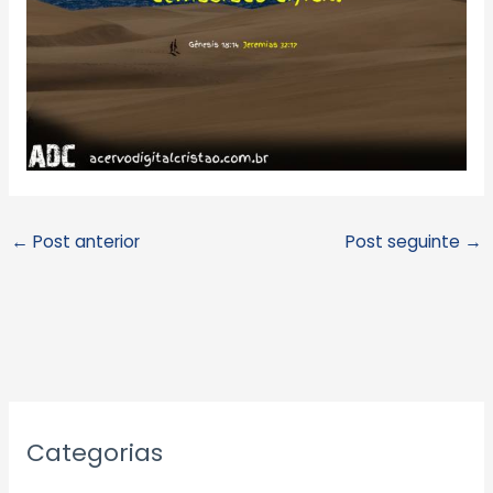
←
Post anterior
Post seguinte
→
A
Categorias
r
q