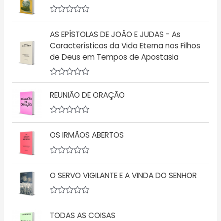
l
i
a
A
ç
v
ã
AS EPÍSTOLAS DE JOÃO E JUDAS - As
a
o
l
Características da Vida Eterna nos Filhos
0
i
d
de Deus em Tempos de Apostasia
a
e
ç
5
ã
o
A
0
v
d
REUNIÃO DE ORAÇÃO
a
e
l
5
i
a
A
ç
v
OS IRMÃOS ABERTOS
ã
a
o
l
0
i
d
a
A
e
ç
v
5
ã
O SERVO VIGILANTE E A VINDA DO SENHOR
a
o
l
0
i
d
a
A
e
ç
v
5
ã
TODAS AS COISAS
a
o