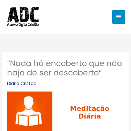
Ir
MEN
para
o
PRIN
conteúdo
“Nada há encoberto que não
haja de ser descoberto”
Diário Cristão