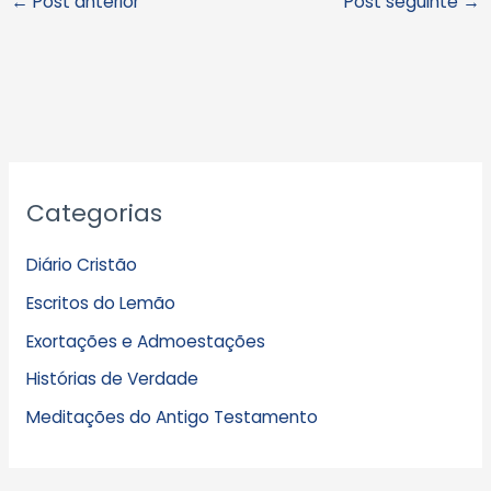
←
Post anterior
Post seguinte
→
A
Categorias
r
q
Diário Cristão
u
Escritos do Lemão
i
Exortações e Admoestações
v
Histórias de Verdade
o
s
Meditações do Antigo Testamento