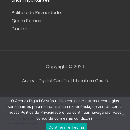
Links Importantes
Politica de Privacidade
Quem Somos
Contato
Copyright © 2026
Acervo Digital Cristão | Literatura Cristã
O Acervo Digital Cristão utiliza cookies e outras tecnologias
O Acervo Digital Cristão tem envidado esforços para que nenhum direito autoral seja
semelhantes para melhorar a sua experiência, de acordo com a
violado. Contudo, caso seja encontrado algum arquivo que, por qualquer motivo, esteja
nossa Política de Privacidade e, ao continuar navegando, você
violando direitos autorais de tradução, versão, exibição, reprodução ou quaisquer
concorda com estas condições.
outros, informe a equipe do Acervo Digital Cristão para que a situação seja
imediatamente regularizada.
Continuar e Fechar