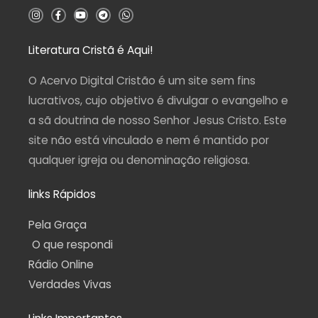
5
I
F
Y
T
W
n
a
o
e
h
s
c
u
l
a
t
e
t
e
t
a
b
u
g
s
Literatura Cristã é Aqui!
g
o
b
r
a
r
o
e
a
p
a
k
m
p
O Acervo Digital Cristão é um site sem fins
m
-
f
lucrativos, cujo objetivo é divulgar o evangelho e
a sã doutrina de nosso Senhor Jesus Cristo. Este
site não está vinculado e nem é mantido por
qualquer igreja ou denominação religiosa.
links Rápidos
Pela Graça
O que respondi
Rádio Online
Verdades Vivas