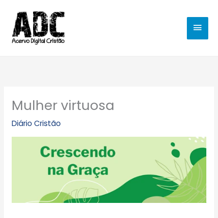
Ir
MEN
para
o
PRIN
conteúdo
Mulher virtuosa
Diário Cristão