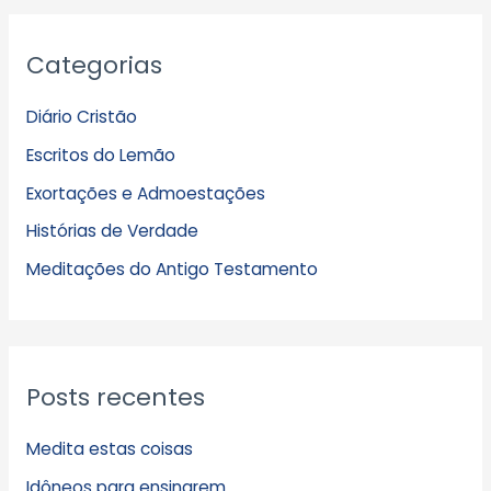
A
Categorias
r
q
Diário Cristão
u
Escritos do Lemão
i
Exortações e Admoestações
v
Histórias de Verdade
o
s
Meditações do Antigo Testamento
Posts recentes
Medita estas coisas
Idôneos para ensinarem