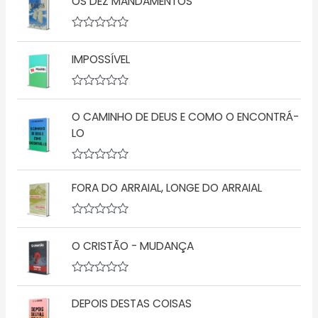
OS DEZ MANDAMENTOS
A
v
IMPOSSÍVEL
a
l
i
a
A
ç
v
ã
O CAMINHO DE DEUS E COMO O ENCONTRÁ-
a
o
l
LO
0
i
d
a
e
ç
5
A
ã
v
o
FORA DO ARRAIAL, LONGE DO ARRAIAL
a
0
l
d
i
e
a
5
A
ç
v
O CRISTÃO - MUDANÇA
ã
a
o
l
0
i
d
a
A
e
ç
v
5
ã
DEPOIS DESTAS COISAS
a
o
l