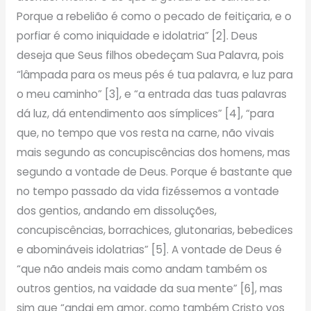
Porque a rebelião é como o pecado de feitiçaria, e o
porfiar é como iniquidade e idolatria” [2]. Deus
deseja que Seus filhos obedeçam Sua Palavra, pois
“lâmpada para os meus pés é tua palavra, e luz para
o meu caminho” [3], e “a entrada das tuas palavras
dá luz, dá entendimento aos símplices” [4], “para
que, no tempo que vos resta na carne, não vivais
mais segundo as concupiscências dos homens, mas
segundo a vontade de Deus. Porque é bastante que
no tempo passado da vida fizéssemos a vontade
dos gentios, andando em dissoluções,
concupiscências, borrachices, glutonarias, bebedices
e abomináveis idolatrias” [5]. A vontade de Deus é
“que não andeis mais como andam também os
outros gentios, na vaidade da sua mente” [6], mas
sim que “andai em amor, como também Cristo vos