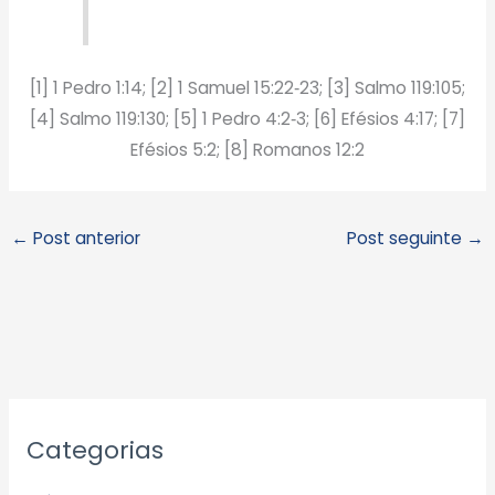
[1] 1 Pedro 1:14; [2] 1 Samuel 15:22‑23; [3] Salmo 119:105;
[4] Salmo 119:130; [5] 1 Pedro 4:2‑3; [6] Efésios 4:17; [7]
Efésios 5:2; [8] Romanos 12:2
←
Post anterior
Post seguinte
→
A
Categorias
r
q