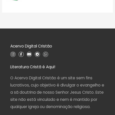
d
a
A
e
ç
v
5
ã
a
o
l
0
i
d
a
e
ç
5
ã
o
0
d
Acervo Digital Cristão
e
5
I
F
Y
T
W
n
a
o
e
h
s
c
u
l
a
t
e
t
e
t
a
b
u
g
s
Literatura Cristã é Aqui!
g
o
b
r
a
r
o
e
a
p
a
k
m
p
O Acervo Digital Cristão é um site sem fins
m
-
f
lucrativos, cujo objetivo é divulgar o evangelho e
a sã doutrina de nosso Senhor Jesus Cristo. Este
site não está vinculado e nem é mantido por
qualquer igreja ou denominação religiosa.