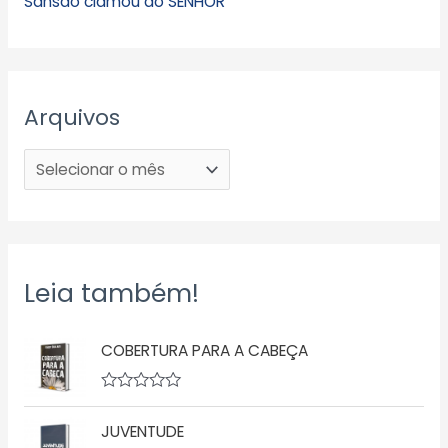
Sansão clamou ao SENHOR
Arquivos
Leia também!
COBERTURA PARA A CABEÇA
A
v
JUVENTUDE
a
l