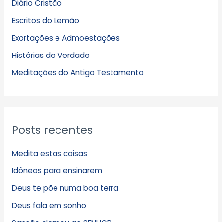
Diário Cristão
u
Escritos do Lemão
i
Exortações e Admoestações
v
Histórias de Verdade
o
s
Meditações do Antigo Testamento
Posts recentes
Medita estas coisas
Idôneos para ensinarem
Deus te põe numa boa terra
Deus fala em sonho