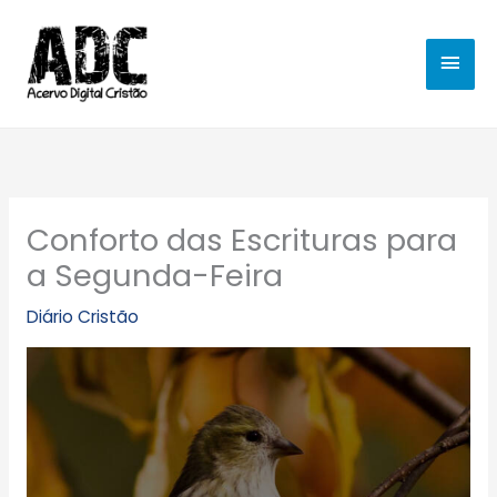
Ir
MEN
para
o
PRIN
conteúdo
Conforto das Escrituras para
a Segunda-Feira
Diário Cristão