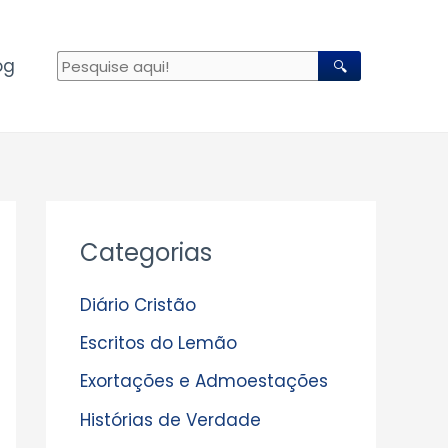
og
🔍
A
Categorias
r
q
Diário Cristão
u
Escritos do Lemão
i
Exortações e Admoestações
v
Histórias de Verdade
o