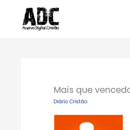
Ir
para
o
conteúdo
Mais que venced
Diário Cristão