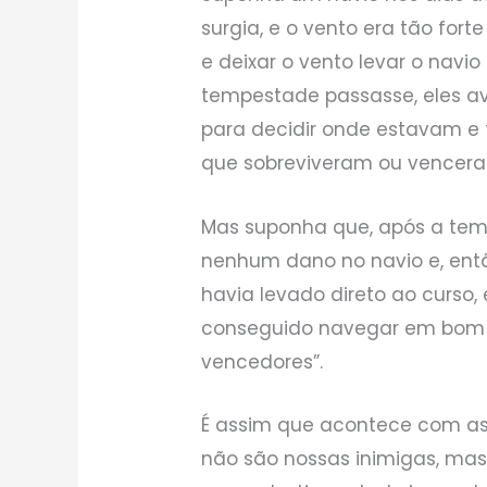
surgia, e o vento era tão fort
e deixar o vento levar o navi
tempestade passasse, eles av
para decidir onde estavam e t
que sobreviveram ou vencer
Mas suponha que, após a tem
nenhum dano no navio e, ent
havia levado direto ao curso,
conseguido navegar em bom t
vencedores”.
É assim que acontece com as
não são nossas inimigas, ma