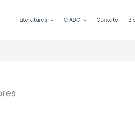
Literaturas
O ADC
Contato
Bl
ores