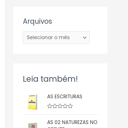
Arquivos
Leia também!
AS ESCRITURAS
A
v
AS 02 NATUREZAS NO
a
l