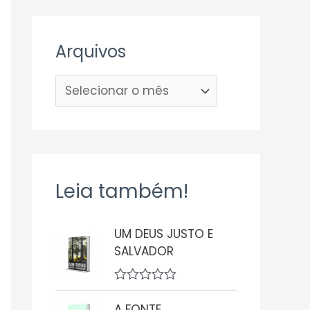
Arquivos
Leia também!
UM DEUS JUSTO E
SALVADOR
A
v
A FONTE