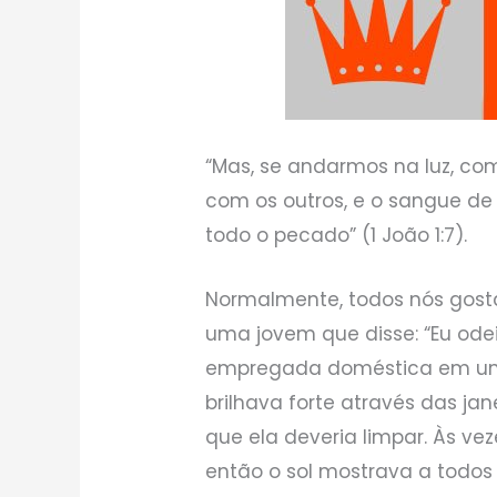
“Mas, se andarmos na luz, co
com os outros, e o sangue de J
todo o pecado” (1 João 1:7).
Normalmente, todos nós gosta
uma jovem que disse: “Eu odeio
empregada doméstica em uma
brilhava forte através das jan
que ela deveria limpar. Às veze
então o sol mostrava a todos 