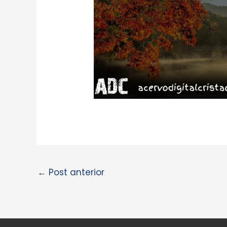
←
Post anterior