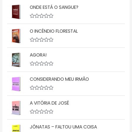
ONDE ESTÁ O SANGUE?
A
v
O INCÊNDIO FLORESTAL
a
l
i
a
A
ç
v
ã
AGORA!
a
o
l
0
i
d
a
A
e
ç
v
5
ã
CONSIDERANDO MEU IRMÃO
a
o
l
0
i
d
a
A
e
ç
v
5
ã
A VITÓRIA DE JOSÉ
a
o
l
0
i
d
a
A
e
ç
v
5
ã
JÔNATAS – FALTOU UMA COISA
a
o
l