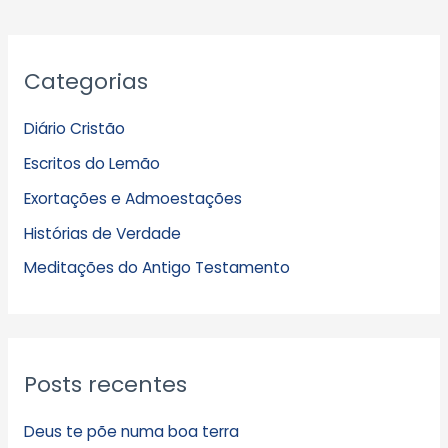
A
Categorias
r
q
Diário Cristão
u
Escritos do Lemão
i
Exortações e Admoestações
v
Histórias de Verdade
o
s
Meditações do Antigo Testamento
Posts recentes
Deus te põe numa boa terra