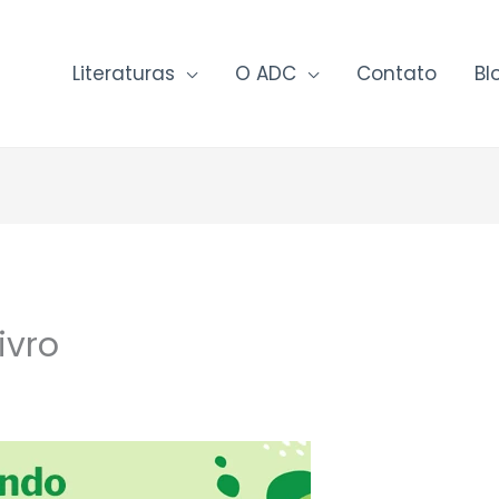
Literaturas
O ADC
Contato
Bl
ivro