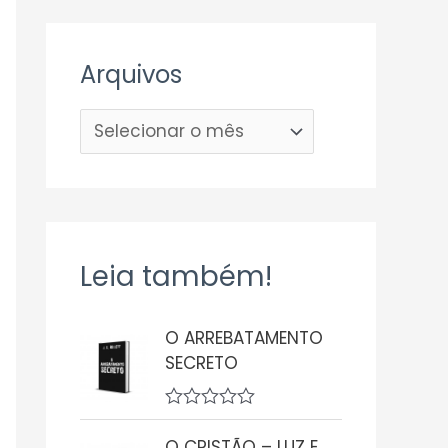
Arquivos
Leia também!
O ARREBATAMENTO
SECRETO
A
v
O CRISTÃO – LUZ E