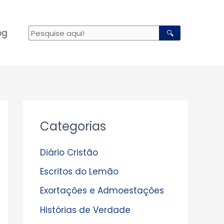
og
🔍
A
Categorias
r
q
Diário Cristão
u
Escritos do Lemão
i
Exortações e Admoestações
v
Histórias de Verdade
o