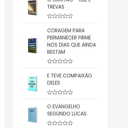
a
TREVAS
l
i
a
ç
A
ã
v
CORAGEM PARA
o
a
0
PERMANECER FIRME
l
d
i
NOS DIAS QUE AINDA
e
a
5
RESTAM
ç
ã
o
0
A
d
v
E TEVE COMPAIXÃO
e
a
5
DELES
l
i
a
ç
A
ã
v
O EVANGELHO
o
a
0
SEGUNDO LUCAS
l
d
i
e
a
5