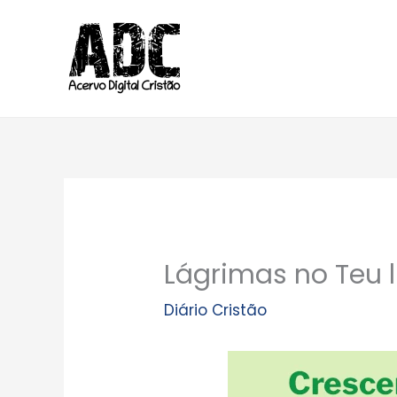
Ir
para
o
conteúdo
Lágrimas no Teu l
Diário Cristão