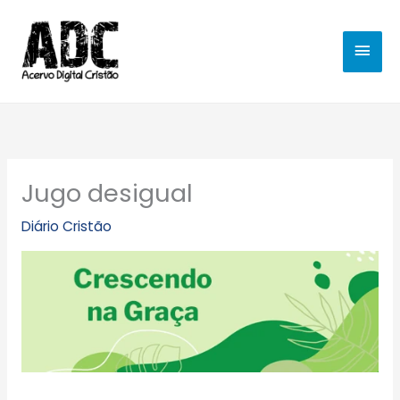
Ir
MEN
para
o
PRIN
conteúdo
Jugo desigual
Diário Cristão