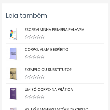
Leia também!
ESCREVI MINHA PRIMEIRA PALAVRA
A
v
CORPO, ALMA E ESPÍRITO
a
l
i
a
A
ç
v
ã
EXEMPLO OU SUBSTITUTO?
a
o
l
0
i
d
a
A
e
ç
v
5
ã
UM SÓ CORPO NA PRÁTICA
a
o
l
0
i
d
a
A
e
ç
v
5
ã
AS TRÊS MANIFESTAÇÕES DE CRISTO
a