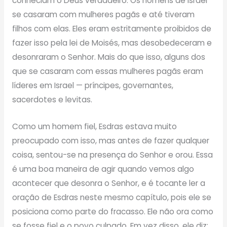
conheciam o Deus verdadeiro. Os homens de Israel
se casaram com mulheres pagãs e até tiveram
filhos com elas. Eles eram estritamente proibidos de
fazer isso pela lei de Moisés, mas desobedeceram e
desonraram o Senhor. Mais do que isso, alguns dos
que se casaram com essas mulheres pagãs eram
líderes em Israel — príncipes, governantes,
sacerdotes e levitas.
Como um homem fiel, Esdras estava muito
preocupado com isso, mas antes de fazer qualquer
coisa, sentou-se na presença do Senhor e orou. Essa
é uma boa maneira de agir quando vemos algo
acontecer que desonra o Senhor, e é tocante ler a
oração de Esdras neste mesmo capítulo, pois ele se
posiciona como parte do fracasso. Ele não ora como
se fosse fiel e o povo culpado. Em vez disso, ele diz: