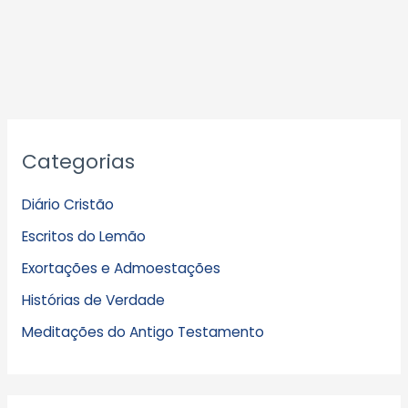
A
Categorias
r
q
Diário Cristão
u
Escritos do Lemão
i
Exortações e Admoestações
v
Histórias de Verdade
o
s
Meditações do Antigo Testamento