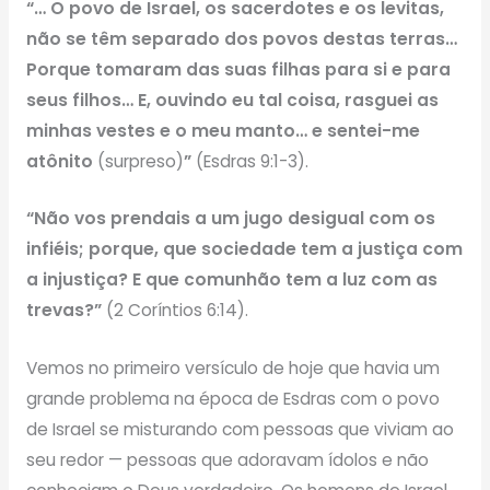
“… O povo de Israel, os sacerdotes e os levitas,
não se têm separado dos povos destas terras…
Porque tomaram das suas filhas para si e para
seus filhos… E, ouvindo eu tal coisa, rasguei as
minhas vestes e o meu manto… e sentei-me
atônito
(surpreso)
”
(Esdras 9:1-3).
“Não vos prendais a um jugo desigual com os
infiéis; porque, que sociedade tem a justiça com
a injustiça? E que comunhão tem a luz com as
trevas?”
(2 Coríntios 6:14).
Vemos no primeiro versículo de hoje que havia um
grande problema na época de Esdras com o povo
de Israel se misturando com pessoas que viviam ao
seu redor — pessoas que adoravam ídolos e não