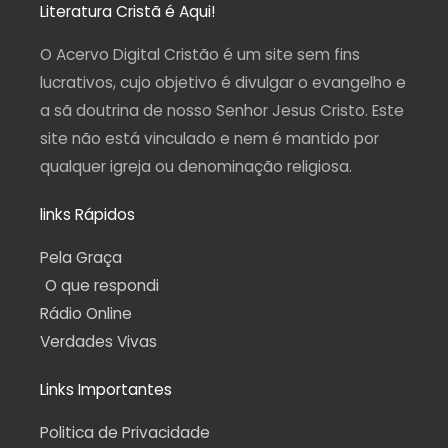
a
b
u
g
s
Literatura Cristã é Aqui!
g
o
b
r
a
r
o
e
a
p
a
k
m
p
O Acervo Digital Cristão é um site sem fins
m
-
f
lucrativos, cujo objetivo é divulgar o evangelho e
a sã doutrina de nosso Senhor Jesus Cristo. Este
site não está vinculado e nem é mantido por
qualquer igreja ou denominação religiosa.
links Rápidos
Pela Graça
O que respondi
Rádio Online
Verdades Vivas
Links Importantes
Politica de Privacidade