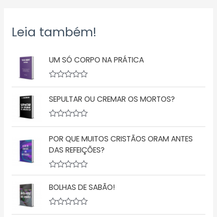
Leia também!
UM SÓ CORPO NA PRÁTICA
A
v
SEPULTAR OU CREMAR OS MORTOS?
a
l
i
a
A
ç
v
ã
POR QUE MUITOS CRISTÃOS ORAM ANTES
a
o
l
DAS REFEIÇÕES?
0
i
d
a
e
ç
5
A
ã
v
o
BOLHAS DE SABÃO!
a
0
l
d
i
e
a
5
A