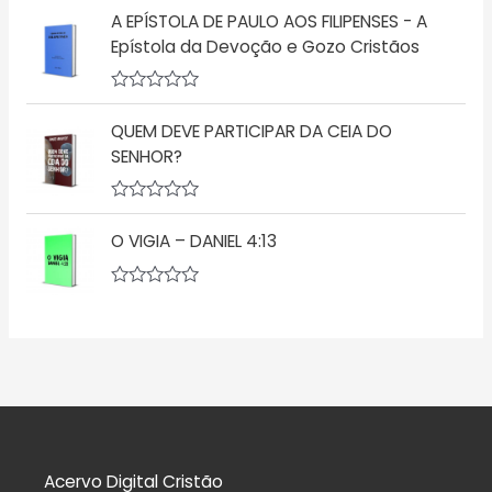
ç
v
A EPÍSTOLA DE PAULO AOS FILIPENSES - A
ã
a
o
l
Epístola da Devoção e Gozo Cristãos
0
i
d
a
e
ç
5
A
ã
v
o
QUEM DEVE PARTICIPAR DA CEIA DO
a
0
l
d
SENHOR?
i
e
a
5
ç
A
ã
v
o
O VIGIA – DANIEL 4:13
a
0
l
d
i
e
a
A
5
ç
v
ã
a
o
l
0
i
d
a
e
ç
5
ã
o
0
d
Acervo Digital Cristão
e