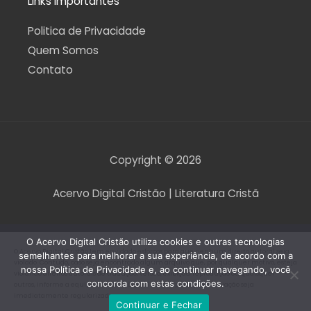
Links Importantes
Politica de Privacidade
Quem Somos
Contato
Copyright © 2026
Acervo Digital Cristão | Literatura Cristã
O Acervo Digital Cristão utiliza cookies e outras tecnologias
O Acervo Digital Cristão tem envidado esforços para que nenhum direito autoral seja
semelhantes para melhorar a sua experiência, de acordo com a
violado. Contudo, caso seja encontrado algum arquivo que, por qualquer motivo, esteja
nossa Política de Privacidade e, ao continuar navegando, você
violando direitos autorais de tradução, versão, exibição, reprodução ou quaisquer
concorda com estas condições.
outros, informe a equipe do Acervo Digital Cristão para que a situação seja
imediatamente regularizada.
Continuar e Fechar