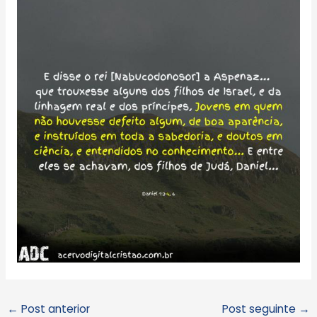
←
Post anterior
Post seguinte
→