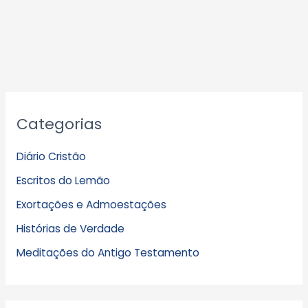
A
Categorias
r
q
Diário Cristão
u
Escritos do Lemão
i
Exortações e Admoestações
v
Histórias de Verdade
o
s
Meditações do Antigo Testamento