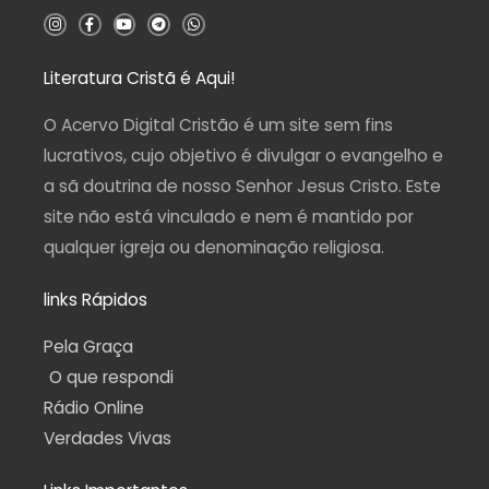
5
I
F
Y
T
W
n
a
o
e
h
s
c
u
l
a
t
e
t
e
t
a
b
u
g
s
Literatura Cristã é Aqui!
g
o
b
r
a
r
o
e
a
p
a
k
m
p
O Acervo Digital Cristão é um site sem fins
m
-
f
lucrativos, cujo objetivo é divulgar o evangelho e
a sã doutrina de nosso Senhor Jesus Cristo. Este
site não está vinculado e nem é mantido por
qualquer igreja ou denominação religiosa.
links Rápidos
Pela Graça
O que respondi
Rádio Online
Verdades Vivas