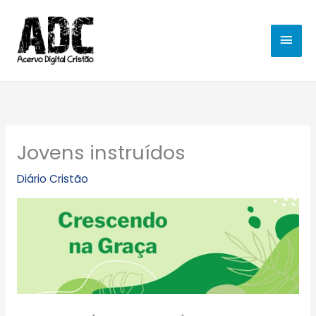
Ir
MEN
para
o
PRIN
conteúdo
Jovens instruídos
Diário Cristão