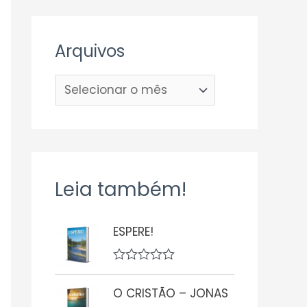
Arquivos
Leia também!
ESPERE!
A
v
O CRISTÃO – JONAS
a
l