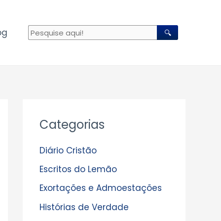
og
🔍
A
Categorias
r
q
Diário Cristão
u
Escritos do Lemão
i
Exortações e Admoestações
v
Histórias de Verdade
o