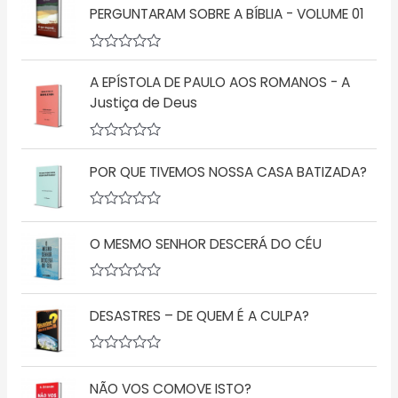
PERGUNTARAM SOBRE A BÍBLIA - VOLUME 01
A
v
A EPÍSTOLA DE PAULO AOS ROMANOS - A
a
l
Justiça de Deus
i
a
ç
A
ã
v
o
POR QUE TIVEMOS NOSSA CASA BATIZADA?
a
0
l
d
i
e
a
A
5
ç
v
O MESMO SENHOR DESCERÁ DO CÉU
ã
a
o
l
0
i
d
a
A
e
ç
v
5
ã
DESASTRES – DE QUEM É A CULPA?
a
o
l
0
i
d
a
A
e
ç
v
5
ã
NÃO VOS COMOVE ISTO?
a
o