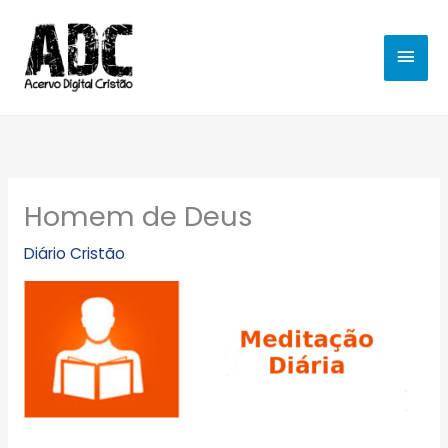
Ir
MEN
para
o
PRIN
conteúdo
Homem de Deus
Diário Cristão