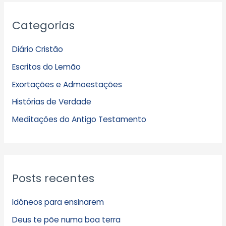
A
Categorias
r
q
Diário Cristão
u
Escritos do Lemão
i
Exortações e Admoestações
v
Histórias de Verdade
o
s
Meditações do Antigo Testamento
Posts recentes
Idôneos para ensinarem
Deus te põe numa boa terra