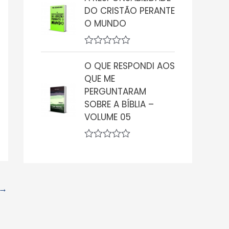
a
0
DO CRISTÃO PERANTE
l
d
i
O MUNDO
e
a
5
ç
ã
A
o
v
0
O QUE RESPONDI AOS
a
d
QUE ME
l
e
i
5
PERGUNTARAM
a
SOBRE A BÍBLIA –
ç
ã
VOLUME 05
o
0
d
A
e
v
5
a
l
i
→
a
ç
ã
o
0