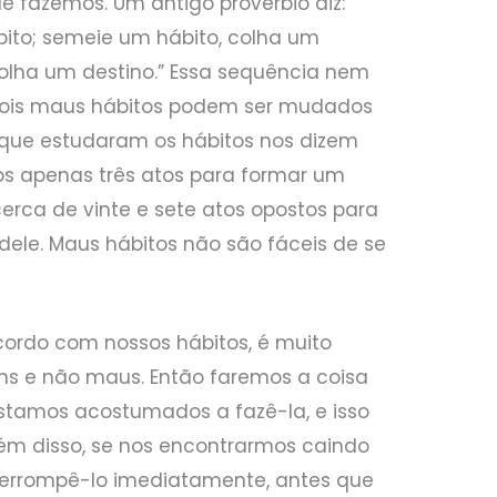
e fazemos. Um antigo provérbio diz:
ito; semeie um hábito, colha um
colha um destino.” Essa sequência nem
pois maus hábitos podem ser mudados
 que estudaram os hábitos nos dizem
s apenas três atos para formar um
erca de vinte e sete atos opostos para
 dele. Maus hábitos não são fáceis de se
ordo com nossos hábitos, é muito
ns e não maus. Então faremos a coisa
stamos acostumados a fazê-la, e isso
lém disso, se nos encontrarmos caindo
errompê-lo imediatamente, antes que