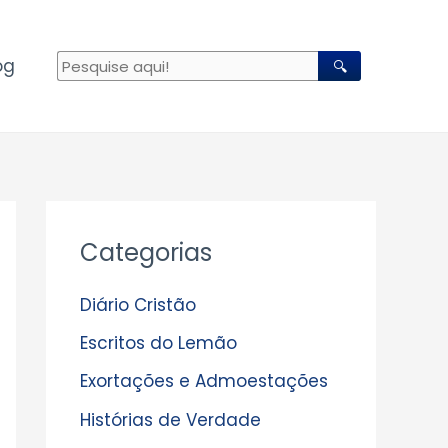
og
🔍
A
Categorias
r
q
Diário Cristão
u
Escritos do Lemão
i
Exortações e Admoestações
v
Histórias de Verdade
o