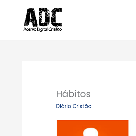
Ir
para
o
conteúdo
Hábitos
Diário Cristão