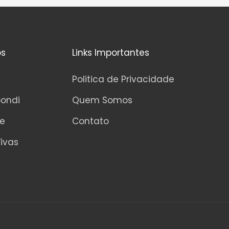
d
e
5
os
Links Importantes
Politica de Privacidade
pondi
Quem Somos
ne
Contato
ivas