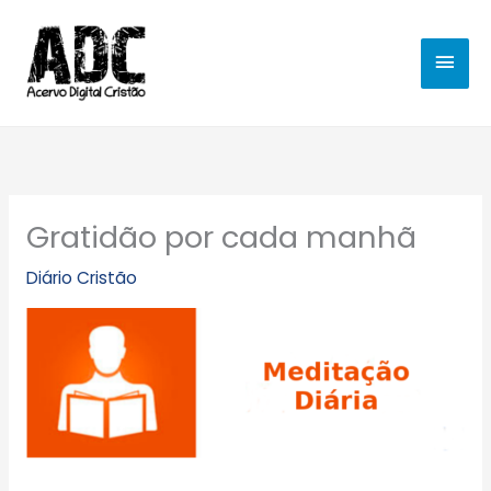
Ir
MEN
para
o
PRIN
conteúdo
Gratidão por cada manhã
Diário Cristão