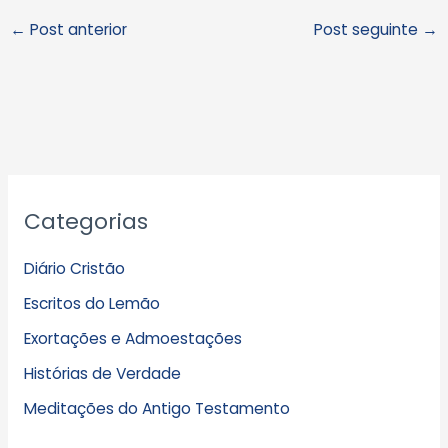
←
Post anterior
Post seguinte
→
A
Categorias
r
q
Diário Cristão
u
Escritos do Lemão
i
Exortações e Admoestações
v
Histórias de Verdade
o
s
Meditações do Antigo Testamento