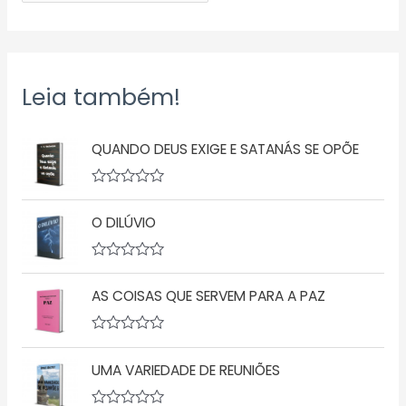
Leia também!
QUANDO DEUS EXIGE E SATANÁS SE OPÕE
A
v
O DILÚVIO
a
l
i
a
A
ç
v
ã
AS COISAS QUE SERVEM PARA A PAZ
a
o
l
0
i
d
a
A
e
ç
v
5
ã
UMA VARIEDADE DE REUNIÕES
a
o
l
0
i
d