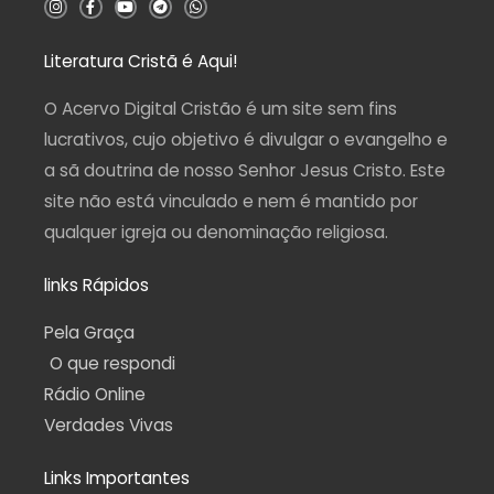
n
a
o
e
h
s
c
u
l
a
t
e
t
e
t
a
b
u
g
s
Literatura Cristã é Aqui!
g
o
b
r
a
r
o
e
a
p
a
k
m
p
O Acervo Digital Cristão é um site sem fins
m
-
f
lucrativos, cujo objetivo é divulgar o evangelho e
a sã doutrina de nosso Senhor Jesus Cristo. Este
site não está vinculado e nem é mantido por
qualquer igreja ou denominação religiosa.
links Rápidos
Pela Graça
O que respondi
Rádio Online
Verdades Vivas
Links Importantes