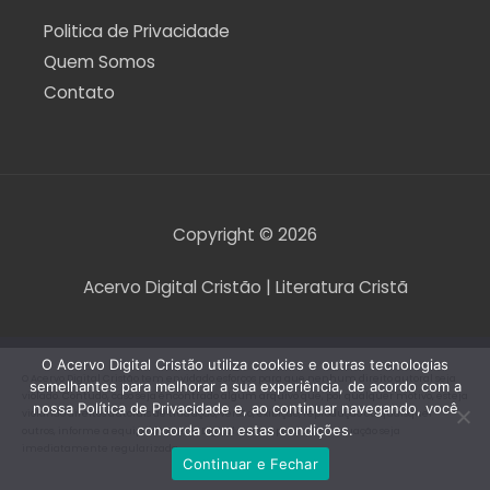
Politica de Privacidade
Quem Somos
Contato
Copyright © 2026
Acervo Digital Cristão | Literatura Cristã
O Acervo Digital Cristão utiliza cookies e outras tecnologias
O Acervo Digital Cristão tem envidado esforços para que nenhum direito autoral seja
semelhantes para melhorar a sua experiência, de acordo com a
violado. Contudo, caso seja encontrado algum arquivo que, por qualquer motivo, esteja
nossa Política de Privacidade e, ao continuar navegando, você
violando direitos autorais de tradução, versão, exibição, reprodução ou quaisquer
concorda com estas condições.
outros, informe a equipe do Acervo Digital Cristão para que a situação seja
imediatamente regularizada.
Continuar e Fechar