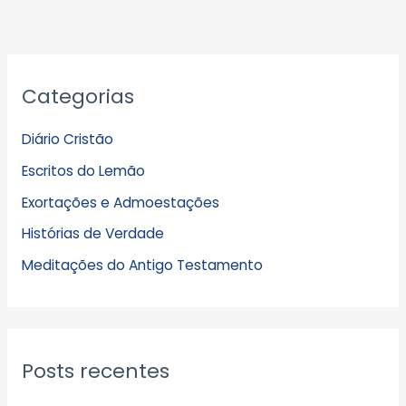
A
Categorias
r
q
Diário Cristão
u
Escritos do Lemão
i
Exortações e Admoestações
v
Histórias de Verdade
o
s
Meditações do Antigo Testamento
Posts recentes