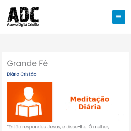
Ir
MEN
para
o
PRIN
conteúdo
Grande Fé
Diário Cristão
“Então respondeu Jesus, e disse-lhe: Ó mulher,