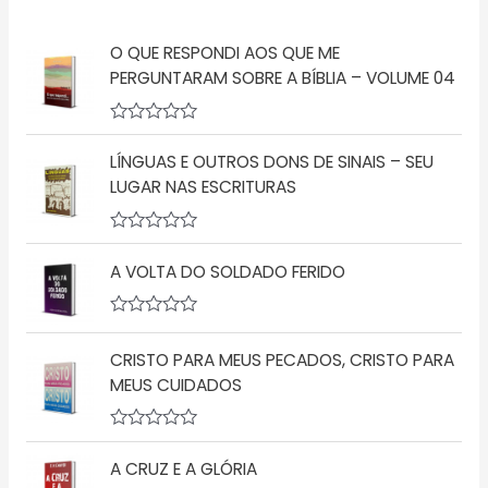
O QUE RESPONDI AOS QUE ME
PERGUNTARAM SOBRE A BÍBLIA – VOLUME 04
A
v
LÍNGUAS E OUTROS DONS DE SINAIS – SEU
a
l
LUGAR NAS ESCRITURAS
i
a
ç
A
ã
v
o
A VOLTA DO SOLDADO FERIDO
a
0
l
d
i
e
a
A
5
ç
v
CRISTO PARA MEUS PECADOS, CRISTO PARA
ã
a
o
l
MEUS CUIDADOS
0
i
d
a
e
ç
5
A
ã
v
o
A CRUZ E A GLÓRIA
a
0