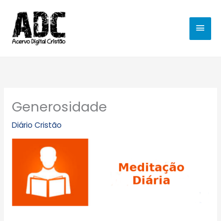
Ir
MEN
para
o
PRIN
conteúdo
Generosidade
Diário Cristão