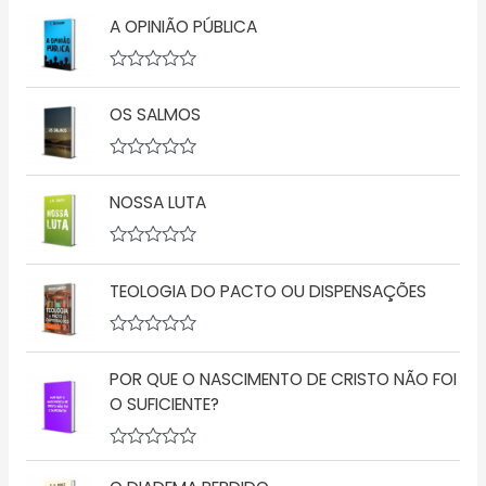
A OPINIÃO PÚBLICA
A
v
OS SALMOS
a
l
i
a
A
ç
v
ã
NOSSA LUTA
a
o
l
0
i
d
a
A
e
ç
v
5
ã
TEOLOGIA DO PACTO OU DISPENSAÇÕES
a
o
l
0
i
d
a
A
e
ç
v
5
ã
POR QUE O NASCIMENTO DE CRISTO NÃO FOI
a
o
l
O SUFICIENTE?
0
i
d
a
e
ç
5
A
ã
v
o