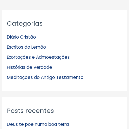
A
Categorias
r
q
Diário Cristão
u
Escritos do Lemão
i
Exortações e Admoestações
v
Histórias de Verdade
o
s
Meditações do Antigo Testamento
Posts recentes
Deus te põe numa boa terra