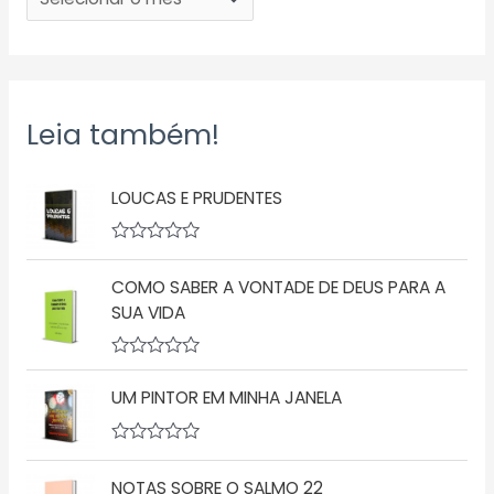
Leia também!
LOUCAS E PRUDENTES
A
v
COMO SABER A VONTADE DE DEUS PARA A
a
l
SUA VIDA
i
a
ç
A
ã
v
o
UM PINTOR EM MINHA JANELA
a
0
l
d
i
e
a
5
A
ç
v
NOTAS SOBRE O SALMO 22
ã
a