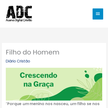
Ir
MEN
para
o
PRIN
conteúdo
Filho do Homem
Diário Cristão
”
Porque
um
menino nos nasceu,
um
filho se nos