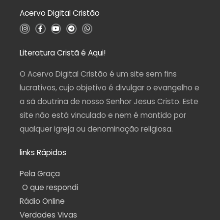
0
d
Acervo Digital Cristão
e
5
I
F
Y
T
W
n
a
o
e
h
s
c
u
l
a
t
e
t
e
t
a
b
u
g
s
Literatura Cristã é Aqui!
g
o
b
r
a
r
o
e
a
p
a
k
m
p
O Acervo Digital Cristão é um site sem fins
m
-
f
lucrativos, cujo objetivo é divulgar o evangelho e
a sã doutrina de nosso Senhor Jesus Cristo. Este
site não está vinculado e nem é mantido por
qualquer igreja ou denominação religiosa.
links Rápidos
Pela Graça
O que respondi
Rádio Online
Verdades Vivas