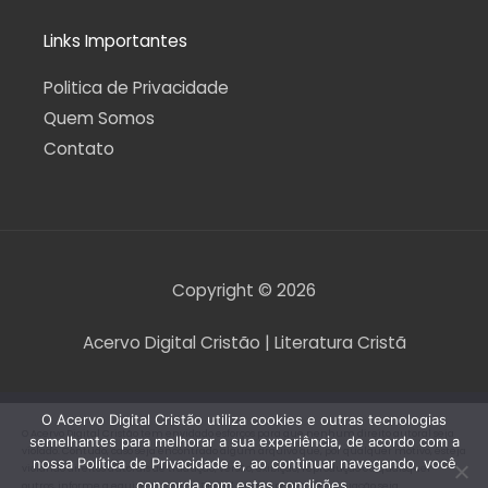
Links Importantes
Politica de Privacidade
Quem Somos
Contato
Copyright © 2026
Acervo Digital Cristão | Literatura Cristã
O Acervo Digital Cristão utiliza cookies e outras tecnologias
O Acervo Digital Cristão tem envidado esforços para que nenhum direito autoral seja
semelhantes para melhorar a sua experiência, de acordo com a
violado. Contudo, caso seja encontrado algum arquivo que, por qualquer motivo, esteja
nossa Política de Privacidade e, ao continuar navegando, você
violando direitos autorais de tradução, versão, exibição, reprodução ou quaisquer
concorda com estas condições.
outros, informe a equipe do Acervo Digital Cristão para que a situação seja