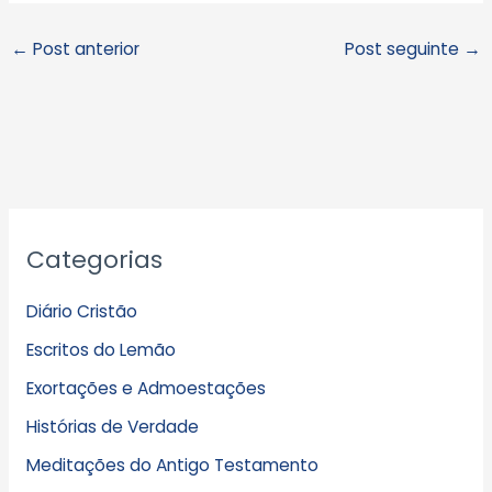
←
Post anterior
Post seguinte
→
A
Categorias
r
q
Diário Cristão
u
Escritos do Lemão
i
Exortações e Admoestações
v
Histórias de Verdade
o
s
Meditações do Antigo Testamento