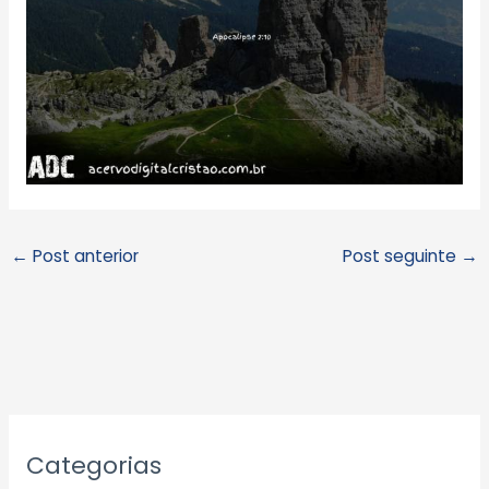
←
Post anterior
Post seguinte
→
A
Categorias
r