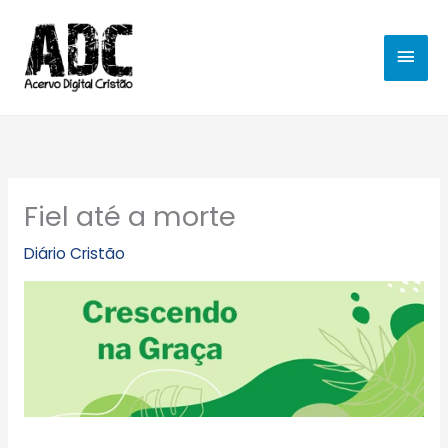
Ir
MEN
para
o
PRIN
conteúdo
Fiel até a morte
Diário Cristão