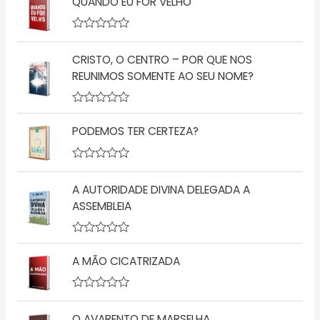
QUANDO EU FOR VELHO
a
l
i
a
A
ç
v
ã
CRISTO, O CENTRO – POR QUE NOS
a
o
l
REUNIMOS SOMENTE AO SEU NOME?
0
i
d
a
e
ç
5
A
ã
v
o
PODEMOS TER CERTEZA?
a
0
l
d
i
e
a
5
A
ç
v
A AUTORIDADE DIVINA DELEGADA A
ã
a
o
l
ASSEMBLEIA
0
i
d
a
e
ç
5
A
ã
v
o
A MÃO CICATRIZADA
a
0
l
d
i
e
a
5
A
ç
v
O AVARENTO DE MARSELHA
ã
a