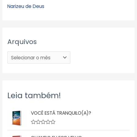
Narizeu de Deus
Arquivos
Leia também!
VOCÊ ESTÁ TRANQUILO(A)?
A
v