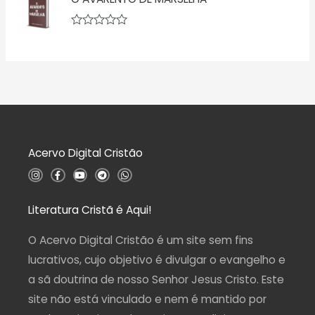
o
l
0
i
d
a
A
e
ç
v
5
ã
a
o
l
0
i
d
a
e
ç
5
ã
o
0
d
Acervo Digital Cristão
e
5
I
F
Y
T
W
n
a
o
e
h
s
c
u
l
a
t
e
t
e
t
a
b
u
g
s
Literatura Cristã é Aqui!
g
o
b
r
a
r
o
e
a
p
a
k
m
p
O Acervo Digital Cristão é um site sem fins
m
-
f
lucrativos, cujo objetivo é divulgar o evangelho e
a sã doutrina de nosso Senhor Jesus Cristo. Este
site não está vinculado e nem é mantido por