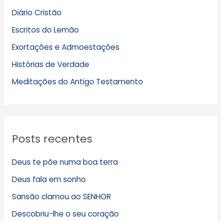
q
Diário Cristão
u
Escritos do Lemão
i
Exortações e Admoestações
v
Histórias de Verdade
o
s
Meditações do Antigo Testamento
Posts recentes
Deus te põe numa boa terra
Deus fala em sonho
Sansão clamou ao SENHOR
Descobriu-lhe o seu coração