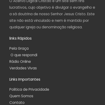
O Acervo Digital Cristão é um site sem fins
m
-
f
lucrativos, cujo objetivo é divulgar o evangelho e
a sã doutrina de nosso Senhor Jesus Cristo. Este
site não está vinculado e nem é mantido por
qualquer igreja ou denominação religiosa.
links Rápidos
Pela Graça
O que respondi
Rádio Online
Verdades Vivas
Links Importantes
Politica de Privacidade
Quem Somos
Contato