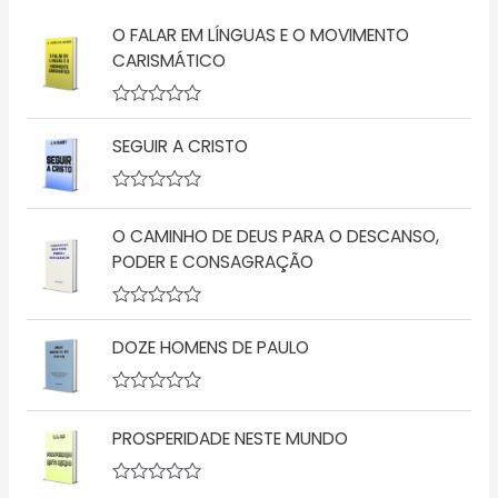
O FALAR EM LÍNGUAS E O MOVIMENTO
CARISMÁTICO
A
v
SEGUIR A CRISTO
a
l
i
a
A
ç
v
O CAMINHO DE DEUS PARA O DESCANSO,
ã
a
o
l
PODER E CONSAGRAÇÃO
0
i
d
a
e
ç
5
A
ã
v
o
DOZE HOMENS DE PAULO
a
0
l
d
i
e
a
5
A
ç
v
PROSPERIDADE NESTE MUNDO
ã
a
o
l
0
i
d
a
A