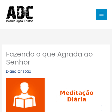
Ir
MEN
para
o
PRIN
conteúdo
Fazendo o que Agrada ao
Senhor
Diário Cristão