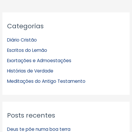
A
Categorias
r
q
Diário Cristão
u
Escritos do Lemão
i
Exortações e Admoestações
v
Histórias de Verdade
o
s
Meditações do Antigo Testamento
Posts recentes
Deus te põe numa boa terra