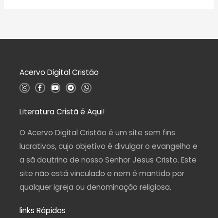
ã
a
o
l
0
i
d
a
e
ç
5
ã
o
0
d
Acervo Digital Cristão
e
5
I
F
Y
T
W
n
a
o
e
h
s
c
u
l
a
t
e
t
e
t
a
b
u
g
s
Literatura Cristã é Aqui!
g
o
b
r
a
r
o
e
a
p
a
k
m
p
O Acervo Digital Cristão é um site sem fins
m
-
f
lucrativos, cujo objetivo é divulgar o evangelho e
a sã doutrina de nosso Senhor Jesus Cristo. Este
site não está vinculado e nem é mantido por
qualquer igreja ou denominação religiosa.
links Rápidos