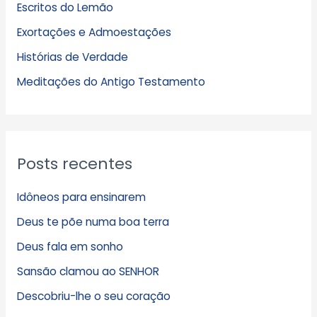
Escritos do Lemão
i
Exortações e Admoestações
v
Histórias de Verdade
o
s
Meditações do Antigo Testamento
Posts recentes
Idôneos para ensinarem
Deus te põe numa boa terra
Deus fala em sonho
Sansão clamou ao SENHOR
Descobriu-lhe o seu coração