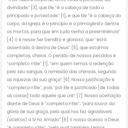
divindade” [3], que Ele “é a cabeça de todo o
principado e potestade” [1], e que Ele “é a cabeça do
corpo, da igreja; é o princípio e o primogênito dentre
os mortos, para que em tudo tenha a preeminência”
[4]. E é nesse Ser bendito e glorioso, que “está
assentado à destra de Deus” [5], que estamos
completos, cheios. O perdão de nossos pecados é
“completo n’Ele” [1], “em quem temos a redenção
pelo seu sangue, a remissão das ofensas, segundo
as riquezas da sua graça” [6]. Nossa justificação é
“completa n’Ele”, pois “por Ele é justificado [de todas
as coisas] todo aquele que crê” [7]. Nossa aceitação
diante de Deus é “completa n’Ele”, “para louvor da
glória de sua graça, pela qual nos fez agradáveis
(aceitos) a Si no Amado” [8]. E nosso acesso a Deus
“é completo n’Ele”, “pelo qual também temos