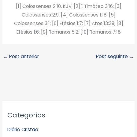
[1] Colossenses 2:10, KJV; [2] 1 Timóteo 3:16; [3]
Colossenses 2:9; [4] Colossenses 1:18; [5]
Colossenses 3:1; [6] Efésios 1:7; [7] Atos 13:39; [8]
Efésios 1:6; [9] Romanos 5:2; [10] Romanos 7:18
←
Post anterior
Post seguinte
→
A
Categorias
r
q
Diário Cristão
u