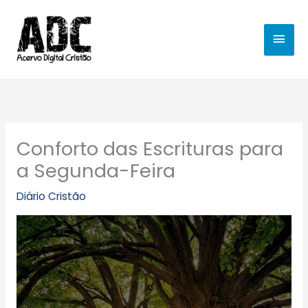
Ir
MEN
para
o
PRIN
conteúdo
Conforto das Escrituras para
a Segunda-Feira
Diário Cristão