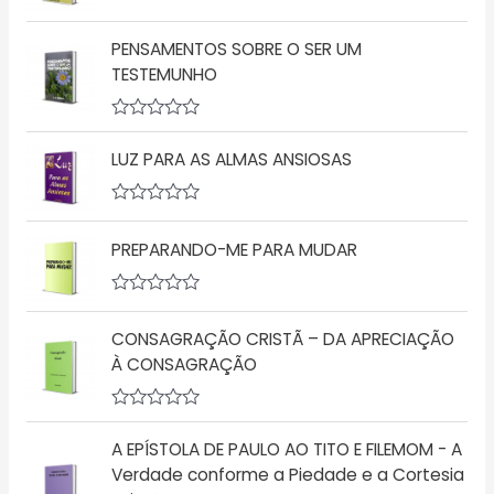
a
A
ç
v
ã
PENSAMENTOS SOBRE O SER UM
a
o
l
TESTEMUNHO
0
i
d
a
e
ç
5
A
ã
v
o
LUZ PARA AS ALMAS ANSIOSAS
a
0
l
d
i
e
a
5
A
ç
v
PREPARANDO-ME PARA MUDAR
ã
a
o
l
0
i
d
a
A
e
ç
v
5
ã
CONSAGRAÇÃO CRISTÃ – DA APRECIAÇÃO
a
o
l
À CONSAGRAÇÃO
0
i
d
a
e
ç
5
A
ã
v
o
A EPÍSTOLA DE PAULO AO TITO E FILEMOM - A
a
0
l
d
Verdade conforme a Piedade e a Cortesia
i
e