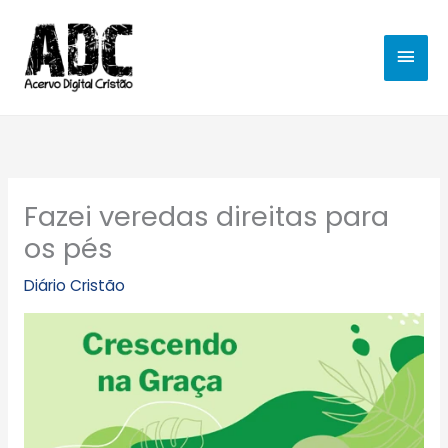
Ir
MEN
para
o
PRIN
conteúdo
Fazei veredas direitas para
os pés
Diário Cristão