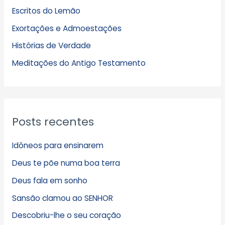
u
Escritos do Lemão
i
Exortações e Admoestações
v
Histórias de Verdade
o
s
Meditações do Antigo Testamento
Posts recentes
Idôneos para ensinarem
Deus te põe numa boa terra
Deus fala em sonho
Sansão clamou ao SENHOR
Descobriu-lhe o seu coração