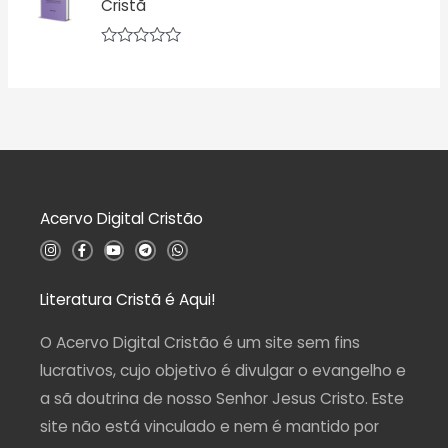
Cristã
a
5
ç
ã
o
A
0
v
d
a
e
l
5
i
a
ç
ã
o
0
d
Acervo Digital Cristão
e
5
I
F
Y
T
W
n
a
o
e
h
s
c
u
l
a
t
e
t
e
t
a
b
u
g
s
Literatura Cristã é Aqui!
g
o
b
r
a
r
o
e
a
p
a
k
m
p
O Acervo Digital Cristão é um site sem fins
m
-
f
lucrativos, cujo objetivo é divulgar o evangelho e
a sã doutrina de nosso Senhor Jesus Cristo. Este
site não está vinculado e nem é mantido por