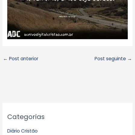
←
Post anterior
Post seguinte
→
A
Categorias
r
q
Diário Cristão