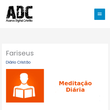
Ir
MEN
para
o
PRIN
conteúdo
Fariseus
Diário Cristão