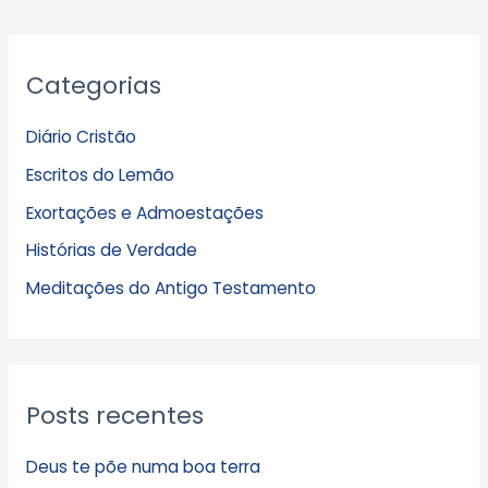
A
Categorias
r
q
Diário Cristão
u
Escritos do Lemão
i
Exortações e Admoestações
v
Histórias de Verdade
o
s
Meditações do Antigo Testamento
Posts recentes
Deus te põe numa boa terra