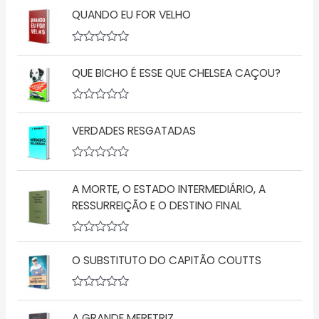
QUANDO EU FOR VELHO
A
v
QUE BICHO É ESSE QUE CHELSEA CAÇOU?
a
l
i
a
A
ç
v
ã
VERDADES RESGATADAS
a
o
l
0
i
d
a
A
e
ç
v
5
ã
A MORTE, O ESTADO INTERMEDIÁRIO, A
a
o
l
RESSURREIÇÃO E O DESTINO FINAL
0
i
d
a
e
ç
5
A
ã
v
o
O SUBSTITUTO DO CAPITÃO COUTTS
a
0
l
d
i
e
a
5
A
ç
v
A GRANDE MERETRIZ
ã
a