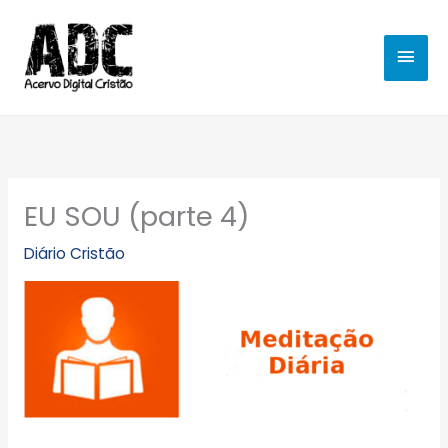
Ir
MEN
para
o
PRIN
conteúdo
EU SOU (parte 4)
Diário Cristão