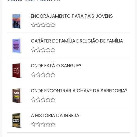
ENCORAJAMENTO PARA PAIS JOVENS
A
v
CARÁTER DE FAMÍLIA E RELIGIÃO DE FAMÍLIA
a
l
i
a
A
ç
v
ã
ONDE ESTÁ O SANGUE?
a
o
l
0
i
d
a
A
e
ç
v
5
ã
ONDE ENCONTRAR A CHAVE DA SABEDORIA?
a
o
l
0
i
d
a
A
e
ç
v
5
ã
A HISTÓRIA DA IGREJA
a
o
l
0
i
d
a
A
e
ç
v
5