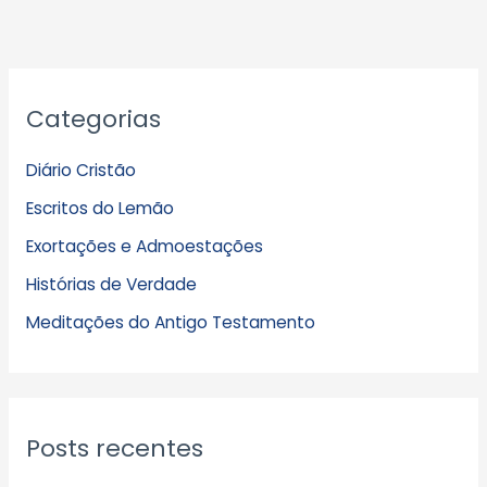
A
Categorias
r
q
Diário Cristão
u
Escritos do Lemão
i
Exortações e Admoestações
v
Histórias de Verdade
o
s
Meditações do Antigo Testamento
Posts recentes