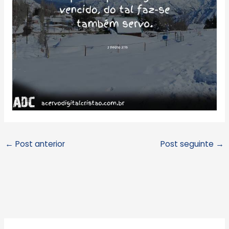
←
Post anterior
Post seguinte
→
A