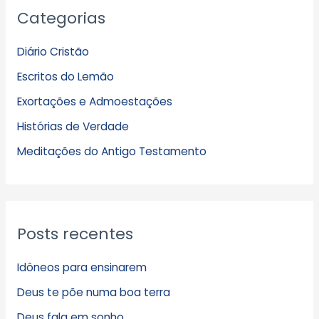
Categorias
r
q
Diário Cristão
u
Escritos do Lemão
i
Exortações e Admoestações
v
Histórias de Verdade
o
s
Meditações do Antigo Testamento
Posts recentes
Idôneos para ensinarem
Deus te põe numa boa terra
Deus fala em sonho