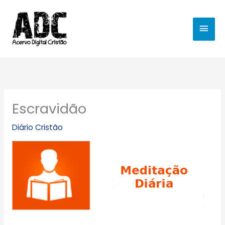
Ir
MEN
para
o
PRIN
conteúdo
Escravidão
Diário Cristão