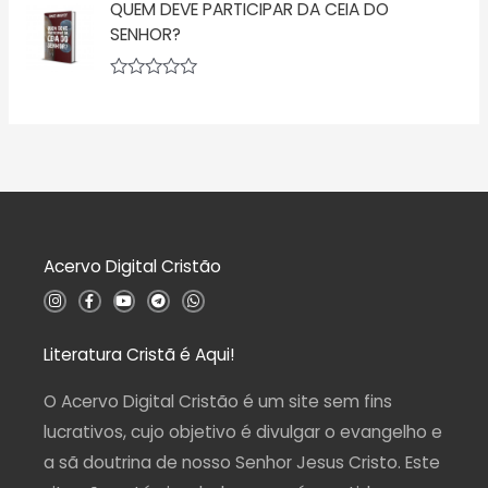
ã
QUEM DEVE PARTICIPAR DA CEIA DO
a
o
l
SENHOR?
0
i
d
a
e
ç
5
A
ã
v
o
a
0
l
d
i
e
a
5
ç
ã
o
0
d
Acervo Digital Cristão
e
5
I
F
Y
T
W
n
a
o
e
h
s
c
u
l
a
t
e
t
e
t
a
b
u
g
s
Literatura Cristã é Aqui!
g
o
b
r
a
r
o
e
a
p
a
k
m
p
O Acervo Digital Cristão é um site sem fins
m
-
f
lucrativos, cujo objetivo é divulgar o evangelho e
a sã doutrina de nosso Senhor Jesus Cristo. Este