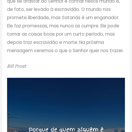
que se afastar do Senhor e confiar neste mundo é,
de fato, ser levado à escravidão. O mundo nos
promete liberdade, mas Satanás é um enganador.
Ele faz promessas, mas nunca as cumpre. Ele pode
tornar as coisas boas por um curto período, mas
depois traz escravidão e morte. Na próxima
mensagem veremos o que o Senhor quer nos trazer.
Bill Prost