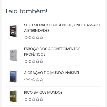
Leia também!
SE EU MORRER HOJE À NOITE, ONDE PASSAREI
A ETERNIDADE?
A
v
ESBOÇO DOS ACONTECIMENTOS
a
l
PROFÉTICOS
i
a
ç
A
ã
v
o
A ORAÇÃO E O MUNDO INVISÍVEL
a
0
l
d
i
e
a
A
5
ç
v
RICO EM QUE MUNDO?
ã
a
o
l
0
i
d
a
A
e
ç