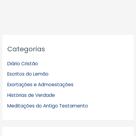
A
Categorias
r
q
Diário Cristão
u
Escritos do Lemão
i
Exortações e Admoestações
v
Histórias de Verdade
o
s
Meditações do Antigo Testamento