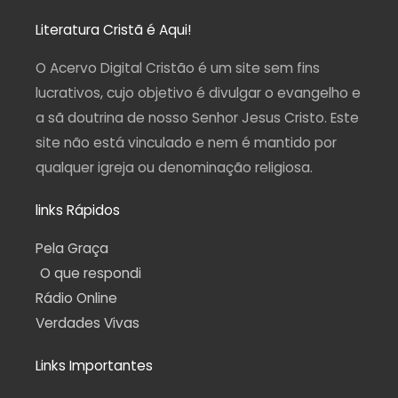
s
c
u
l
a
t
e
t
e
t
a
b
u
g
s
Literatura Cristã é Aqui!
g
o
b
r
a
r
o
e
a
p
a
k
m
p
O Acervo Digital Cristão é um site sem fins
m
-
f
lucrativos, cujo objetivo é divulgar o evangelho e
a sã doutrina de nosso Senhor Jesus Cristo. Este
site não está vinculado e nem é mantido por
qualquer igreja ou denominação religiosa.
links Rápidos
Pela Graça
O que respondi
Rádio Online
Verdades Vivas
Links Importantes