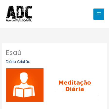
Ir
MEN
para
o
PRIN
conteúdo
Esaú
Diário Cristão