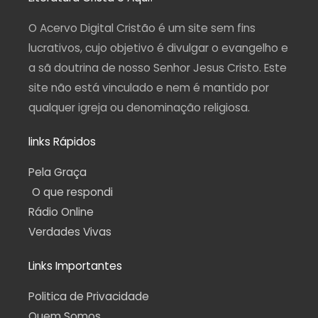
g
o
b
r
a
r
o
e
a
p
a
k
m
p
O Acervo Digital Cristão é um site sem fins
m
-
f
lucrativos, cujo objetivo é divulgar o evangelho e
a sã doutrina de nosso Senhor Jesus Cristo. Este
site não está vinculado e nem é mantido por
qualquer igreja ou denominação religiosa.
links Rápidos
Pela Graça
O que respondi
Rádio Online
Verdades Vivas
Links Importantes
Politica de Privacidade
Quem Somos