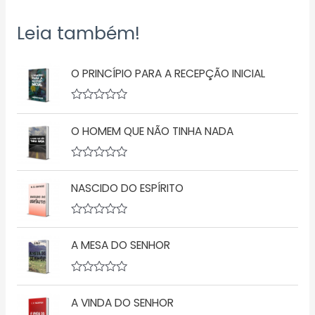
Leia também!
O PRINCÍPIO PARA A RECEPÇÃO INICIAL
A
v
O HOMEM QUE NÃO TINHA NADA
a
l
i
a
A
ç
v
ã
NASCIDO DO ESPÍRITO
a
o
l
0
i
d
a
A
e
ç
v
5
ã
A MESA DO SENHOR
a
o
l
0
i
d
a
A
e
ç
v
5
ã
A VINDA DO SENHOR
a
o
l