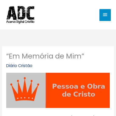
Ir
MEN
para
o
PRIN
conteúdo
“Em Memória de Mim”
Diário Cristão