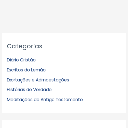
A
Categorias
r
q
Diário Cristão
u
Escritos do Lemão
i
Exortações e Admoestações
v
Histórias de Verdade
o
s
Meditações do Antigo Testamento