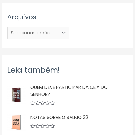
Arquivos
Leia também!
QUEM DEVE PARTICIPAR DA CEIA DO
SENHOR?
A
v
NOTAS SOBRE O SALMO 22
a
l
i
a
A