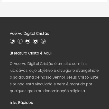
a
o
l
0
i
d
a
e
ç
5
ã
o
0
d
Acervo Digital Cristão
e
5
I
F
Y
T
W
n
a
o
e
h
s
c
u
l
a
t
e
t
e
t
a
b
u
g
s
Literatura Cristã é Aqui!
g
o
b
r
a
r
o
e
a
p
a
k
m
p
O Acervo Digital Cristão é um site sem fins
m
-
f
lucrativos, cujo objetivo é divulgar o evangelho e
a sã doutrina de nosso Senhor Jesus Cristo. Este
site não está vinculado e nem é mantido por
qualquer igreja ou denominação religiosa.
links Rápidos