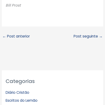
Bill Prost
←
Post anterior
Post seguinte
→
A
Categorias
r
q
Diário Cristão
u
Escritos do Lemão
i