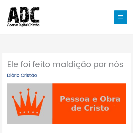
Ir
MEN
para
o
PRIN
conteúdo
Ele foi feito maldição por nós
Diário Cristão