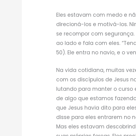
Eles estavam com medo e nã
direcioná-los e motivá-los. N
se recompor com segurança. 
ao lado e fala com eles. “Ten
50). Ele entra no navio, e o v
Na vida cotidiana, muitas v
com os discípulos de Jesus na
lutando para manter o curso
de algo que estamos fazendo
que Jesus havia dito para eles
disse para eles entrarem no n
Mas eles estavam descobrind
suas próprias forças. Eles pr