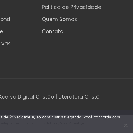
Politica de Privacidade
pondi
Quem Somos
ne
Contato
ivas
Acervo Digital Cristão | Literatura Cristã
tica de Privacidade e, ao continuar navegando, você concorda com
teja violando direitos autorais de tradução, versão, exibição,