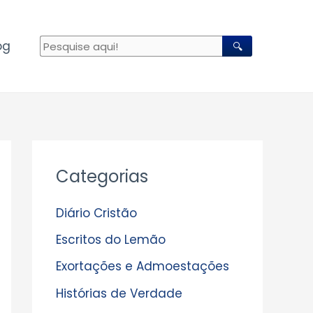
og
🔍
A
Categorias
r
q
Diário Cristão
u
Escritos do Lemão
i
Exortações e Admoestações
v
Histórias de Verdade
o