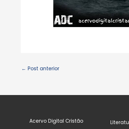
←
Post anterior
Acervo Digital Cristão
Literat
I
F
Y
T
W