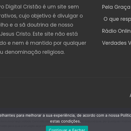
o Digital Cristão é um site sem
Pela Graça
rativos, cujo objetivo é divulgar o
O que res
lho e a sã doutrina de nosso
Rádio Onli
Jesus Cristo. Este site não está
ado e nem é mantido por qualquer
Verdades V
ou denominação religiosa.
emelhantes para melhorar a sua experiência, de acordo com a nossa Polí
estas condições.
o autoral seja violado. Contudo, caso seja encontrado algum arquivo que, por qualquer motivo, es
Cristão para que a situação seja imediatamente regularizada.
Continuar e Fechar