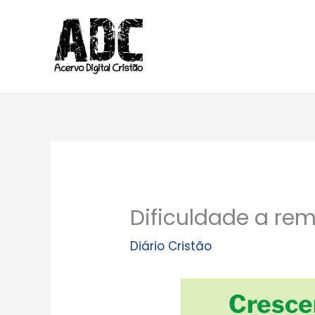
Ir
para
o
conteúdo
Dificuldade a re
Diário Cristão