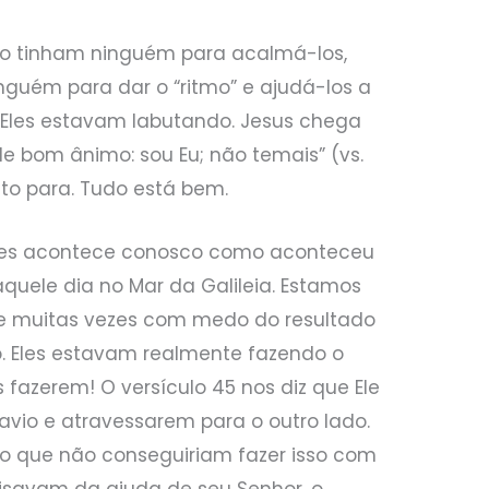
o tinham ninguém para acalmá-los,
inguém para dar o “ritmo” e ajudá-los a
Eles estavam labutando. Jesus chega
de bom ânimo: sou Eu; não temais” (vs.
ento para. Tudo está bem.
ezes acontece conosco como aconteceu
quele dia no Mar da Galileia. Estamos
 e muitas vezes com medo do resultado
. Eles estavam realmente fazendo o
 fazerem! O versículo 45 nos diz que Ele
avio e atravessarem para o outro lado.
o que não conseguiriam fazer isso com
ecisavam da ajuda de seu Senhor, o