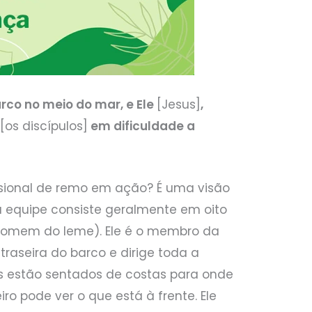
arco no meio do mar, e Ele
[Jesus]
,
s
[os discípulos]
em dificuldade a
ssional de remo em ação? É uma visão
a equipe consiste geralmente em oito
homem do leme). Ele é o membro da
traseira do barco e dirige toda a
s estão sentados de costas para onde
ro pode ver o que está à frente. Ele