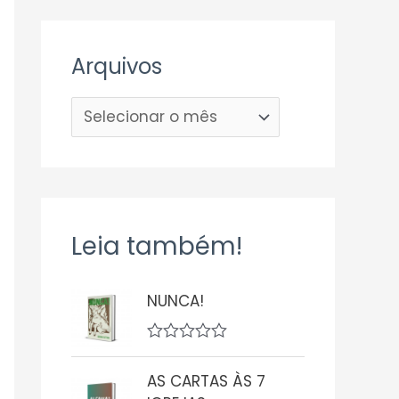
Arquivos
Leia também!
NUNCA!
A
v
AS CARTAS ÀS 7
a
l