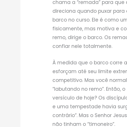
chama a “remada” para que a
direciona quando puxar para 
barco no curso. Ele é como um
fisicamente, mas motiva e co
remo, dirige o barco. Os rem
confiar nele totalmente.
À medida que o barco corre a
esforçam até seu limite extr
competitivo. Mas você norma
“labutando no remo”. Então,
versículo de hoje? Os discípu
e uma tempestade havia surgid
contrário”. Mas o Senhor Jesu
não tinham o “timoneiro”.