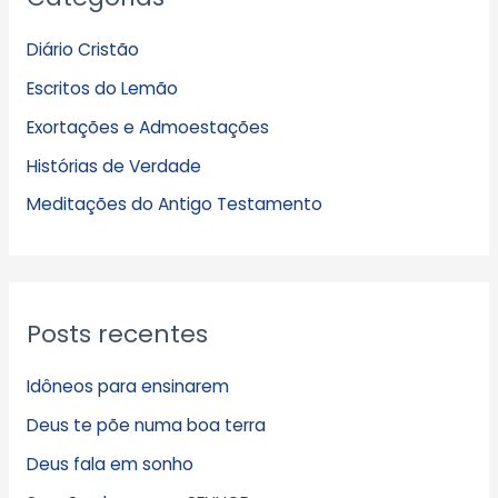
q
Diário Cristão
u
Escritos do Lemão
i
Exortações e Admoestações
v
Histórias de Verdade
o
s
Meditações do Antigo Testamento
Posts recentes
Idôneos para ensinarem
Deus te põe numa boa terra
Deus fala em sonho