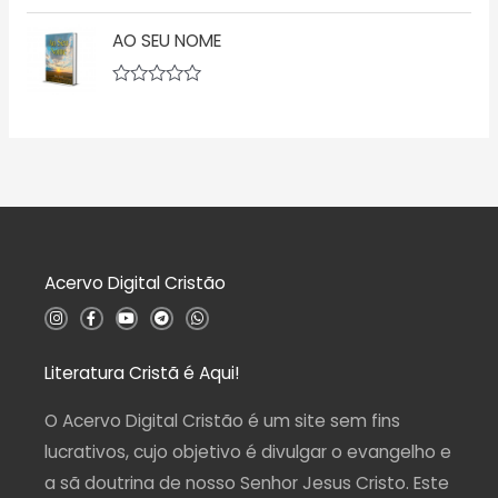
5
A
ã
v
o
AO SEU NOME
a
0
l
d
i
e
a
5
A
ç
v
ã
a
o
l
0
i
d
a
e
ç
5
ã
o
0
d
Acervo Digital Cristão
e
5
I
F
Y
T
W
n
a
o
e
h
s
c
u
l
a
t
e
t
e
t
a
b
u
g
s
Literatura Cristã é Aqui!
g
o
b
r
a
r
o
e
a
p
a
k
m
p
O Acervo Digital Cristão é um site sem fins
m
-
f
lucrativos, cujo objetivo é divulgar o evangelho e
a sã doutrina de nosso Senhor Jesus Cristo. Este