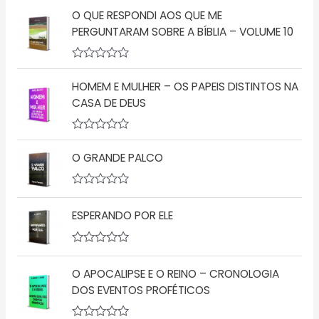
v
O QUE RESPONDI AOS QUE ME
a
l
PERGUNTARAM SOBRE A BÍBLIA – VOLUME 10
i
a
ç
A
ã
v
o
HOMEM E MULHER – OS PAPEIS DISTINTOS NA
a
0
l
d
CASA DE DEUS
i
e
a
5
ç
A
ã
v
o
O GRANDE PALCO
a
0
l
d
i
e
a
A
5
ç
v
ESPERANDO POR ELE
ã
a
o
l
0
i
d
a
A
e
ç
v
5
ã
O APOCALIPSE E O REINO – CRONOLOGIA
a
o
l
DOS EVENTOS PROFÉTICOS
0
i
d
a
e
ç