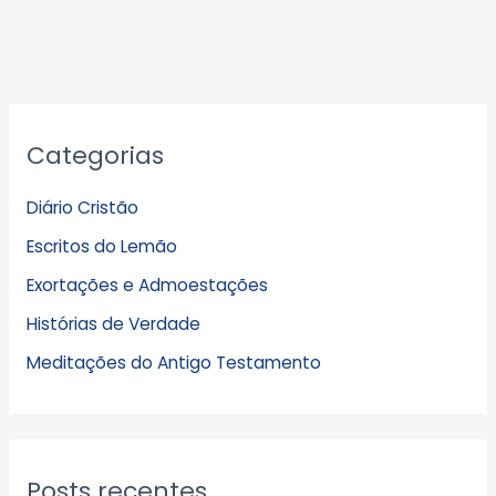
A
Categorias
r
q
Diário Cristão
u
Escritos do Lemão
i
Exortações e Admoestações
v
Histórias de Verdade
o
s
Meditações do Antigo Testamento
Posts recentes