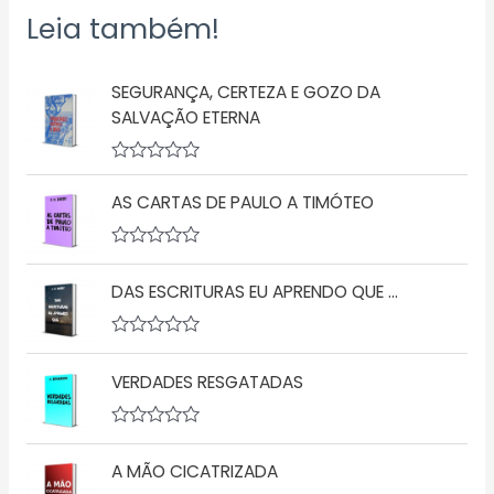
Leia também!
SEGURANÇA, CERTEZA E GOZO DA
SALVAÇÃO ETERNA
A
v
AS CARTAS DE PAULO A TIMÓTEO
a
l
i
a
A
ç
v
DAS ESCRITURAS EU APRENDO QUE …
ã
a
o
l
0
i
d
a
A
e
ç
v
5
ã
VERDADES RESGATADAS
a
o
l
0
i
d
a
A
e
ç
v
5
ã
A MÃO CICATRIZADA
a
o
l