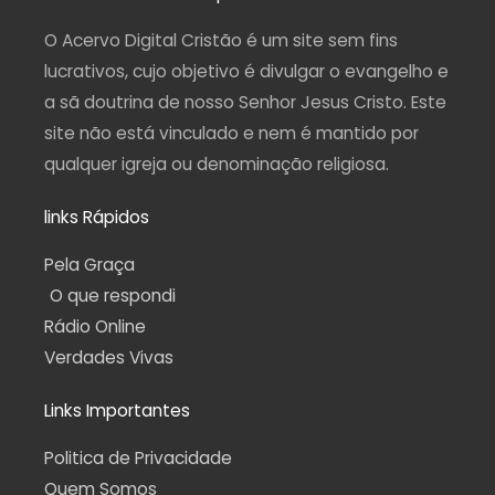
g
o
b
r
a
r
o
e
a
p
a
k
m
p
O Acervo Digital Cristão é um site sem fins
m
-
f
lucrativos, cujo objetivo é divulgar o evangelho e
a sã doutrina de nosso Senhor Jesus Cristo. Este
site não está vinculado e nem é mantido por
qualquer igreja ou denominação religiosa.
links Rápidos
Pela Graça
O que respondi
Rádio Online
Verdades Vivas
Links Importantes
Politica de Privacidade
Quem Somos