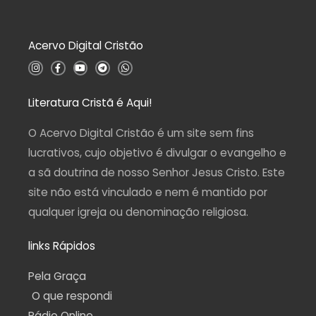
ã
o
0
d
Acervo Digital Cristão
e
5
I
F
Y
T
W
n
a
o
e
h
s
c
u
l
a
t
e
t
e
t
a
b
u
g
s
Literatura Cristã é Aqui!
g
o
b
r
a
r
o
e
a
p
a
k
m
p
O Acervo Digital Cristão é um site sem fins
m
-
f
lucrativos, cujo objetivo é divulgar o evangelho e
a sã doutrina de nosso Senhor Jesus Cristo. Este
site não está vinculado e nem é mantido por
qualquer igreja ou denominação religiosa.
links Rápidos
Pela Graça
O que respondi
Rádio Online