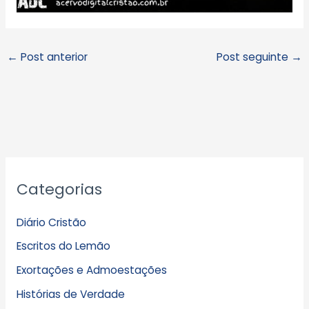
←
Post anterior
Post seguinte
→
A
Categorias
r
q
Diário Cristão
u
Escritos do Lemão
i
Exortações e Admoestações
v
Histórias de Verdade
o