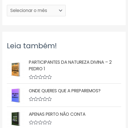
Leia também!
PARTICIPANTES DA NATUREZA DIVINA – 2
PEDRO 1
A
v
ONDE QUERES QUE A PREPAREMOS?
a
l
i
a
A
ç
v
APENAS PERTO NÃO CONTA
ã
a
o
l
0
i
d
a